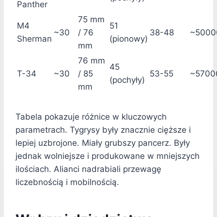
Panther
75 mm
M4
51
~30
/ 76
38-48
~5000
Sherman
(pionowy)
mm
76 mm
45
T-34
~30
/ 85
53-55
~5700
(pochyły)
mm
Tabela pokazuje różnice w kluczowych
parametrach. Tygrysy były znacznie cięższe i
lepiej uzbrojone. Miały grubszy pancerz. Były
jednak wolniejsze i produkowane w mniejszych
ilościach. Alianci nadrabiali przewagę
liczebnością i mobilnością.