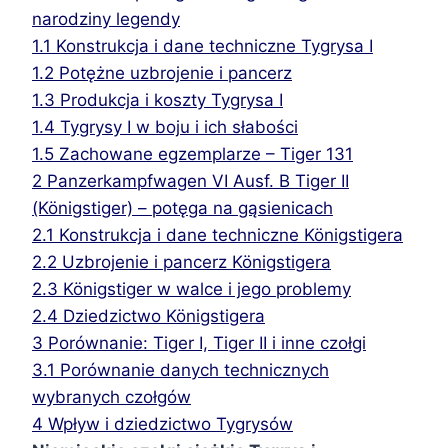
narodziny legendy
1.1
Konstrukcja i dane techniczne Tygrysa I
1.2
Potężne uzbrojenie i pancerz
1.3
Produkcja i koszty Tygrysa I
1.4
Tygrysy I w boju i ich słabości
1.5
Zachowane egzemplarze – Tiger 131
2
Panzerkampfwagen VI Ausf. B Tiger II
(Königstiger) – potęga na gąsienicach
2.1
Konstrukcja i dane techniczne Königstigera
2.2
Uzbrojenie i pancerz Königstigera
2.3
Königstiger w walce i jego problemy
2.4
Dziedzictwo Königstigera
3
Porównanie: Tiger I, Tiger II i inne czołgi
3.1
Porównanie danych technicznych
wybranych czołgów
4
Wpływ i dziedzictwo Tygrysów