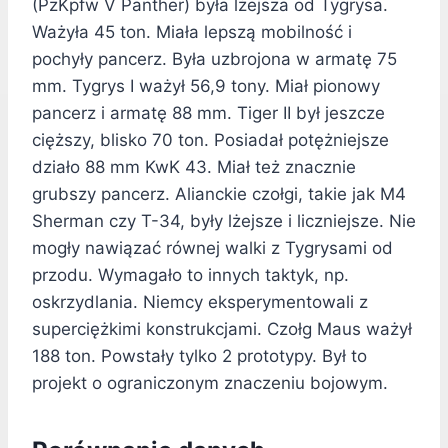
(PzKpfw V Panther) była lżejsza od Tygrysa.
Ważyła 45 ton. Miała lepszą mobilność i
pochyły pancerz. Była uzbrojona w armatę 75
mm. Tygrys I ważył 56,9 tony. Miał pionowy
pancerz i armatę 88 mm. Tiger II był jeszcze
cięższy, blisko 70 ton. Posiadał potężniejsze
działo 88 mm KwK 43. Miał też znacznie
grubszy pancerz. Alianckie czołgi, takie jak M4
Sherman czy T-34, były lżejsze i liczniejsze. Nie
mogły nawiązać równej walki z Tygrysami od
przodu. Wymagało to innych taktyk, np.
oskrzydlania. Niemcy eksperymentowali z
superciężkimi konstrukcjami. Czołg Maus ważył
188 ton. Powstały tylko 2 prototypy. Był to
projekt o ograniczonym znaczeniu bojowym.