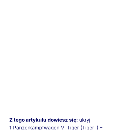
Z tego artykułu dowiesz się:
ukryj
1
Panzerkampfwagen VI Tiger (Tiger I) –