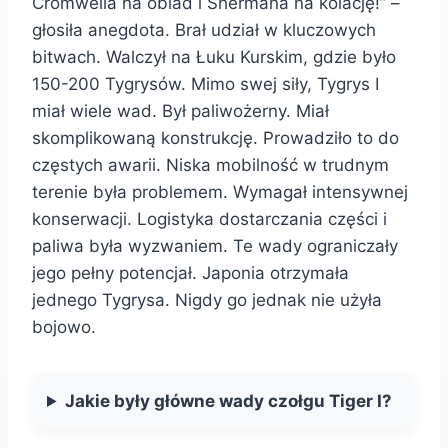
Cromwella na obiad i Shermana na kolację!” –
głosiła anegdota. Brał udział w kluczowych
bitwach. Walczył na Łuku Kurskim, gdzie było
150-200 Tygrysów. Mimo swej siły, Tygrys I
miał wiele wad. Był paliwożerny. Miał
skomplikowaną konstrukcję. Prowadziło to do
częstych awarii. Niska mobilność w trudnym
terenie była problemem. Wymagał intensywnej
konserwacji. Logistyka dostarczania części i
paliwa była wyzwaniem. Te wady ograniczały
jego pełny potencjał. Japonia otrzymała
jednego Tygrysa. Nigdy go jednak nie użyła
bojowo.
Jakie były główne wady czołgu Tiger I?