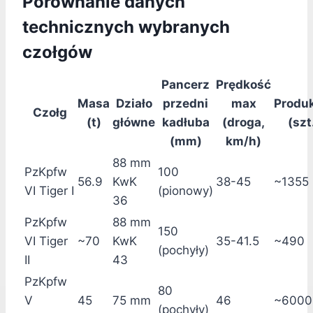
Porównanie danych
technicznych wybranych
czołgów
Pancerz
Prędkość
Masa
Działo
przedni
max
Produ
Czołg
(t)
główne
kadłuba
(droga,
(szt
(mm)
km/h)
88 mm
PzKpfw
100
56.9
KwK
38-45
~1355
VI Tiger I
(pionowy)
36
PzKpfw
88 mm
150
VI Tiger
~70
KwK
35-41.5
~490
(pochyły)
II
43
PzKpfw
80
V
45
75 mm
46
~6000
(pochyły)