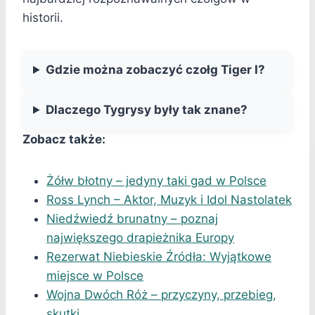
historii.
Gdzie można zobaczyć czołg Tiger I?
Dlaczego Tygrysy były tak znane?
Zobacz także:
Żółw błotny – jedyny taki gad w Polsce
Ross Lynch – Aktor, Muzyk i Idol Nastolatek
Niedźwiedź brunatny – poznaj
największego drapieżnika Europy
Rezerwat Niebieskie Źródła: Wyjątkowe
miejsce w Polsce
Wojna Dwóch Róż – przyczyny, przebieg,
skutki