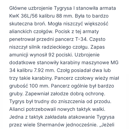
Główne uzbrojenie Tygrysa I stanowiła armata
KwK 36L/56 kalibru 88 mm. Była to bardzo
skuteczna broń. Mogła niszczyć większość
alianckich czołgów. Pocisk z tej armaty
penetrował przedni pancerz T-34. Często
niszczył silnik radzieckiego czołgu. Zapas
amunicji wynosił 92 pociski. Uzbrojenie
dodatkowe stanowiły karabiny maszynowe MG
34 kalibru 7.92 mm. Czołg posiadał dwa lub
trzy takie karabiny. Pancerz czołowy wieży miał
grubość 100 mm. Pancerz ogólnie był bardzo
gruby. Zapewniał załodze dobrą ochronę.
Tygrys był trudny do zniszczenia od przodu.
Alianci potrzebowali nowych taktyk walki.
Jedna z taktyk zakładała atakowanie Tygrysa
przez wiele Shermanów jednocześnie. „Jeżeli