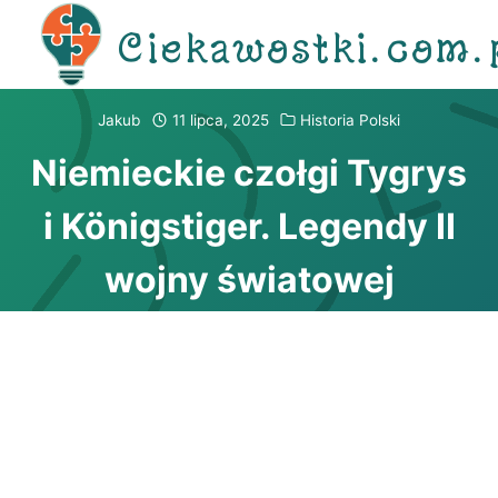
Przejdź
Ciekawostki.com.
do
treści
Jakub
11 lipca, 2025
Historia Polski
Niemieckie czołgi Tygrys
i Königstiger. Legendy II
wojny światowej