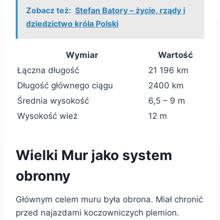
Zobacz też:
Stefan Batory – życie, rządy i
dziedzictwo króla Polski
Wymiar
Wartość
Łączna długość
21 196 km
Długość głównego ciągu
2400 km
Średnia wysokość
6,5 – 9 m
Wysokość wież
12 m
Wielki Mur jako system
obronny
Głównym celem muru była obrona. Miał chronić
przed najazdami koczowniczych plemion.