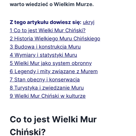
warto wiedzieć o Wielkim Murze.
Z tego artykułu dowiesz się:
ukryj
1
Co to jest Wielki Mur Chiński?
2
Historia Wielkiego Muru Chińskiego
3
Budowa i konstrukcja Muru
4
Wymiary i statystyki Muru
5
Wielki Mur jako system obronny
6
Legendy i mity związane z Murem
7
Stan obecny i konserwacja
8
Turystyka i zwiedzanie Muru
9
Wielki Mur Chiński w kulturze
Co to jest Wielki Mur
Chiński?