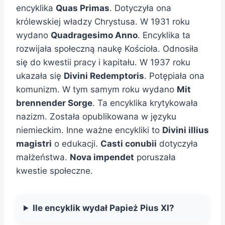
encyklika
Quas Primas
. Dotyczyła ona
królewskiej władzy Chrystusa. W 1931 roku
wydano
Quadragesimo Anno
. Encyklika ta
rozwijała społeczną naukę Kościoła. Odnosiła
się do kwestii pracy i kapitału. W 1937 roku
ukazała się
Divini Redemptoris
. Potępiała ona
komunizm. W tym samym roku wydano
Mit
brennender Sorge
. Ta encyklika krytykowała
nazizm. Została opublikowana w języku
niemieckim. Inne ważne encykliki to
Divini illius
magistri
o edukacji.
Casti conubii
dotyczyła
małżeństwa.
Nova impendet
poruszała
kwestie społeczne.
Ile encyklik wydał Papież Pius XI?