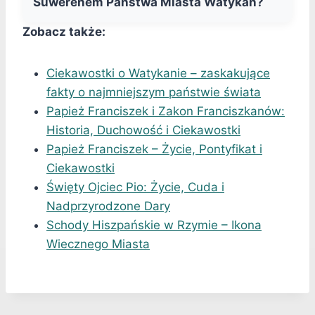
Suwerenem Państwa Miasta Watykan?
Zobacz także:
Ciekawostki o Watykanie – zaskakujące
fakty o najmniejszym państwie świata
Papież Franciszek i Zakon Franciszkanów:
Historia, Duchowość i Ciekawostki
Papież Franciszek – Życie, Pontyfikat i
Ciekawostki
Święty Ojciec Pio: Życie, Cuda i
Nadprzyrodzone Dary
Schody Hiszpańskie w Rzymie – Ikona
Wiecznego Miasta