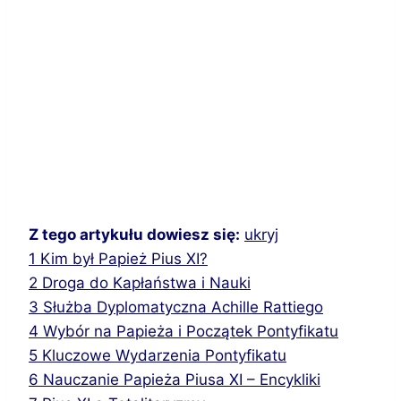
Z tego artykułu dowiesz się:
ukryj
1
Kim był Papież Pius XI?
2
Droga do Kapłaństwa i Nauki
3
Służba Dyplomatyczna Achille Rattiego
4
Wybór na Papieża i Początek Pontyfikatu
5
Kluczowe Wydarzenia Pontyfikatu
6
Nauczanie Papieża Piusa XI – Encykliki