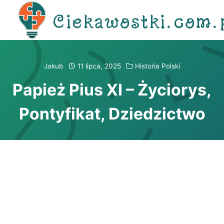
Przejdź
Ciekawostki.com.
do
treści
Jakub
11 lipca, 2025
Historia Polski
Papież Pius XI – Życiorys,
Pontyfikat, Dziedzictwo