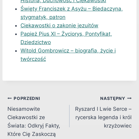
Historia, Duchowość i Ciekawostki
Święty Franciszek z Asyżu – Biedaczyna,
stygmatyk, patron
Ciekawostki o zakonie jezuitów
Papież Pius XI – Życiorys, Pontyfikat,
Dziedzictwo
Witold Gombrowicz – biografia, życie i
twórczość
Nawigacja
POPRZEDNI
NASTĘPNY
Niesamowite
Ryszard I Lwie Serce –
wpisu
Ciekawostki ze
rycerska legenda i król
Świata: Odkryj Fakty,
krzyżowiec
Które Cię Zaskoczą