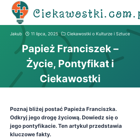
Przejdź
Ciekawostki.com.
do
treści
Jakub
11 lipca, 2025
Ciekawostki o Kulturze i Sztuce
Papież Franciszek –
Życie, Pontyfikat i
Ciekawostki
Poznaj bliżej postać Papieża Franciszka.
Odkryj jego drogę życiową. Dowiedz się o
jego pontyfikacie. Ten artykuł przedstawia
kluczowe fakty.