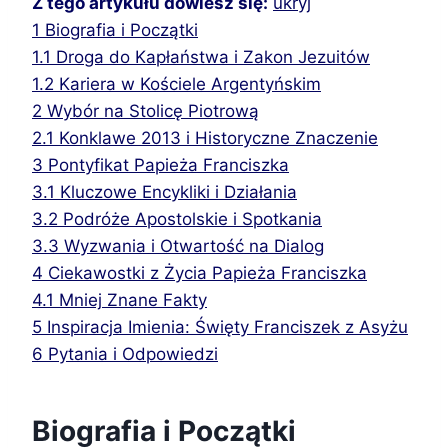
Z tego artykułu dowiesz się:
ukryj
1
Biografia i Początki
1.1
Droga do Kapłaństwa i Zakon Jezuitów
1.2
Kariera w Kościele Argentyńskim
2
Wybór na Stolicę Piotrową
2.1
Konklawe 2013 i Historyczne Znaczenie
3
Pontyfikat Papieża Franciszka
3.1
Kluczowe Encykliki i Działania
3.2
Podróże Apostolskie i Spotkania
3.3
Wyzwania i Otwartość na Dialog
4
Ciekawostki z Życia Papieża Franciszka
4.1
Mniej Znane Fakty
5
Inspiracja Imienia: Święty Franciszek z Asyżu
6
Pytania i Odpowiedzi
Biografia i Początki