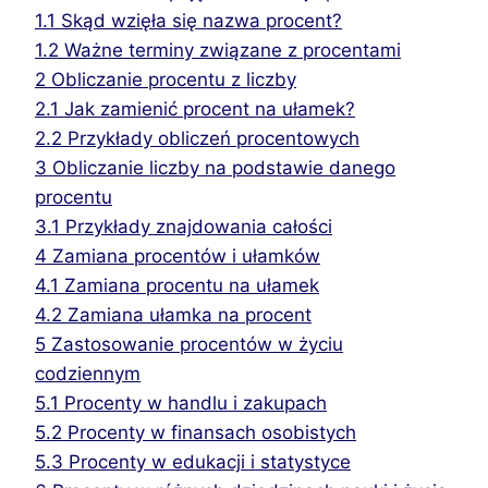
1.1
Skąd wzięła się nazwa procent?
1.2
Ważne terminy związane z procentami
2
Obliczanie procentu z liczby
2.1
Jak zamienić procent na ułamek?
2.2
Przykłady obliczeń procentowych
3
Obliczanie liczby na podstawie danego
procentu
3.1
Przykłady znajdowania całości
4
Zamiana procentów i ułamków
4.1
Zamiana procentu na ułamek
4.2
Zamiana ułamka na procent
5
Zastosowanie procentów w życiu
codziennym
5.1
Procenty w handlu i zakupach
5.2
Procenty w finansach osobistych
5.3
Procenty w edukacji i statystyce