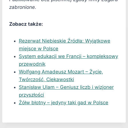
zabronione.
Zobacz także:
Rezerwat Niebieskie Źródła: Wyjątkowe
miejsce w Polsce
System edukacji we Francji – kompleksowy
przewodnik
Wolfgang Amadeusz Mozart – Życie,
Twórczość, Ciekawostki
Stanisław Ulam – Geniusz liczb i wizjoner
przyszłości
Żółw błotny – jedyny taki gad w Polsce