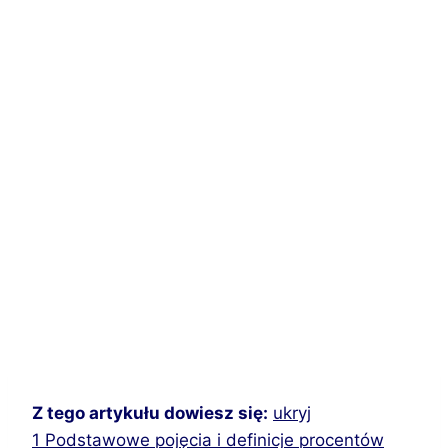
Z tego artykułu dowiesz się:
ukryj
1
Podstawowe pojęcia i definicje procentów