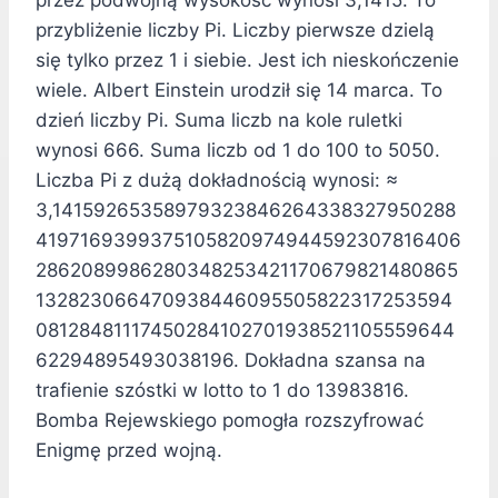
przez podwójną wysokość wynosi 3,1415. To
przybliżenie liczby Pi. Liczby pierwsze dzielą
się tylko przez 1 i siebie. Jest ich nieskończenie
wiele. Albert Einstein urodził się 14 marca. To
dzień liczby Pi. Suma liczb na kole ruletki
wynosi 666. Suma liczb od 1 do 100 to 5050.
Liczba Pi z dużą dokładnością wynosi: ≈
3,14159265358979323846264338327950288
4197169399375105820974944592307816406
2862089986280348253421170679821480865
132823066470938446095505822317253594
08128481117450284102701938521105559644
62294895493038196. Dokładna szansa na
trafienie szóstki w lotto to 1 do 13983816.
Bomba Rejewskiego pomogła rozszyfrować
Enigmę przed wojną.