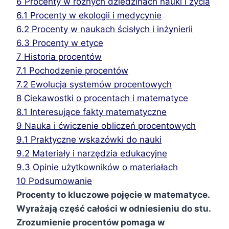
6
Procenty w różnych dziedzinach nauki i życia
6.1
Procenty w ekologii i medycynie
6.2
Procenty w naukach ścisłych i inżynierii
6.3
Procenty w etyce
7
Historia procentów
7.1
Pochodzenie procentów
7.2
Ewolucja systemów procentowych
8
Ciekawostki o procentach i matematyce
8.1
Interesujące fakty matematyczne
9
Nauka i ćwiczenie obliczeń procentowych
9.1
Praktyczne wskazówki do nauki
9.2
Materiały i narzędzia edukacyjne
9.3
Opinie użytkowników o materiałach
10
Podsumowanie
Procenty to kluczowe pojęcie w matematyce.
Wyrażają część całości w odniesieniu do stu.
Zrozumienie procentów pomaga w