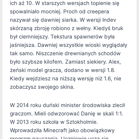
ich aż 10. W starszych wersjach topienie się
spowalniało mocniej. Proch od creepera
nazywał się dawniej siarka. W wersji Indev
skórzaną zbroję robiono z wełny. Kiedyś bruk
był ciemniejszy. Tekstura spawnerów była
jaśniejsza. Dawniej wszystkie wioski wyglądały
tak samo. Niszczenie drewnianych schodów
było szybsze kilofem. Zamiast siekiery. Alex,
żeński model gracza, dodano w wersji 1.8.
Kiedy wejdziesz na niższą wersję niż 1.6, nie
zobaczysz swojego skina.
W 2014 roku duński minister środowiska zlecił
graczom. Mieli odwzorować Danię w skali 1:1.
W 2013 roku szkoła w Sztokholmie.
Wprowadziła Minecraft jako obowiązkowy
program nauczania. Uczniowie uczą się