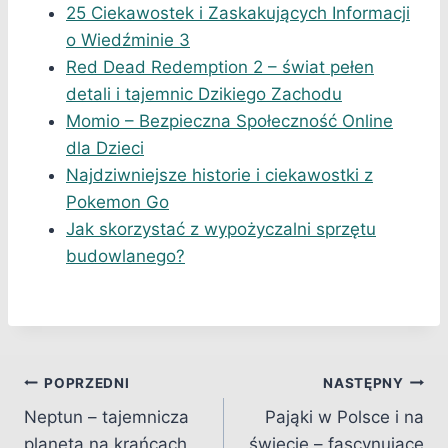
25 Ciekawostek i Zaskakujących Informacji
o Wiedźminie 3
Red Dead Redemption 2 – świat pełen
detali i tajemnic Dzikiego Zachodu
Momio – Bezpieczna Społeczność Online
dla Dzieci
Najdziwniejsze historie i ciekawostki z
Pokemon Go
Jak skorzystać z wypożyczalni sprzętu
budowlanego?
Nawigacja
POPRZEDNI
NASTĘPNY
Neptun – tajemnicza
Pająki w Polsce i na
wpisu
planeta na krańcach
świecie – fascynujące