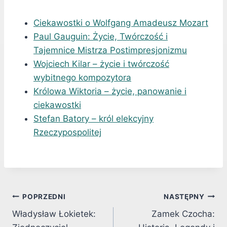
Ciekawostki o Wolfgang Amadeusz Mozart
Paul Gauguin: Życie, Twórczość i
Tajemnice Mistrza Postimpresjonizmu
Wojciech Kilar – życie i twórczość
wybitnego kompozytora
Królowa Wiktoria – życie, panowanie i
ciekawostki
Stefan Batory – król elekcyjny
Rzeczypospolitej
Nawigacja
POPRZEDNI
NASTĘPNY
Władysław Łokietek:
Zamek Czocha:
wpisu