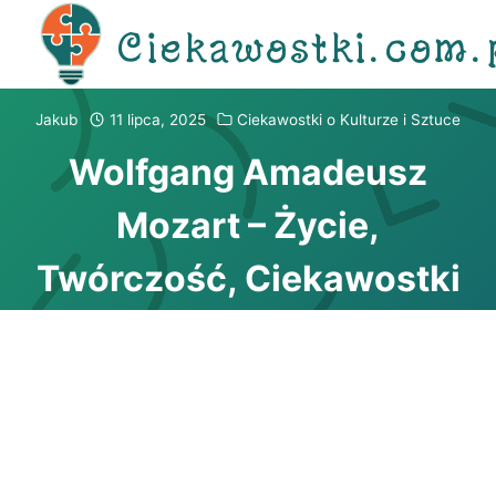
Przejdź
Ciekawostki.com.
do
treści
Jakub
11 lipca, 2025
Ciekawostki o Kulturze i Sztuce
Wolfgang Amadeusz
Mozart – Życie,
Twórczość, Ciekawostki