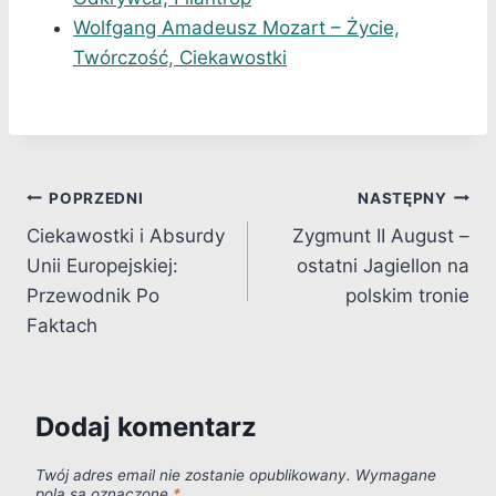
Wolfgang Amadeusz Mozart – Życie,
Twórczość, Ciekawostki
Nawigacja
POPRZEDNI
NASTĘPNY
Ciekawostki i Absurdy
Zygmunt II August –
wpisu
Unii Europejskiej:
ostatni Jagiellon na
Przewodnik Po
polskim tronie
Faktach
Dodaj komentarz
Twój adres email nie zostanie opublikowany.
Wymagane
pola są oznaczone
*