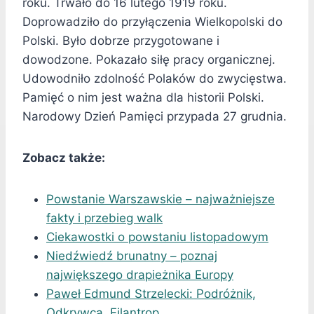
roku. Trwało do 16 lutego 1919 roku.
Doprowadziło do przyłączenia Wielkopolski do
Polski. Było dobrze przygotowane i
dowodzone. Pokazało siłę pracy organicznej.
Udowodniło zdolność Polaków do zwycięstwa.
Pamięć o nim jest ważna dla historii Polski.
Narodowy Dzień Pamięci przypada 27 grudnia.
Zobacz także:
Powstanie Warszawskie – najważniejsze
fakty i przebieg walk
Ciekawostki o powstaniu listopadowym
Niedźwiedź brunatny – poznaj
największego drapieżnika Europy
Paweł Edmund Strzelecki: Podróżnik,
Odkrywca, Filantrop