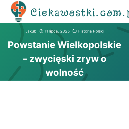
Przejdź
Ciekawostki.com.
do
treści
Jakub
11 lipca, 2025
Historia Polski
Powstanie Wielkopolskie
– zwycięski zryw o
wolność