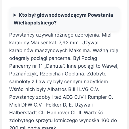
Kto był głównodowodzącym Powstania
Wielkopolskiego?
Powstańcy używali różnego uzbrojenia. Mieli
karabiny Mauser kal. 7,92 mm. Używali
karabinów maszynowych Maksima. Ważną rolę
odegrały pociągi pancerne. Był Pociąg
Pancerny nr 11 „Danuta”. Inne pociągi to Wawel,
Poznańczyk, Rzepicha i Goplana. Zdobyte
samoloty z Ławicy były cennym nabytkiem.
Wśród nich były Albatros B.II i LVG C.V.
Powstańcy zdobyli też AEG C.IV i Rumpler C.
Mieli DFW C.V i Fokker D, E. Używali
Halberstadt Cl i Hannover CL.II. Wartość
zdobytego sprzętu lotniczego wynosiła 160 do
200 milionów marek.