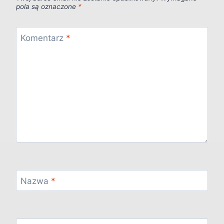
pola są oznaczone
*
Komentarz
*
Nazwa
*