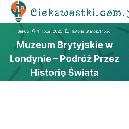
Przejdź
Ciekawostki.com.
do
treści
Jakub
11 lipca, 2025
Historia Starożytności
Muzeum Brytyjskie w
Londynie – Podróż Przez
Historię Świata