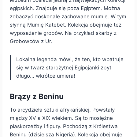
Muzeum posiada jedną z największych kolekcji
egipskich. Znajduje się poza Egiptem. Można
zobaczyć doskonale zachowane mumie. W tym
słynną Mumię Katebet. Kolekcja obejmuje też
wyposażenie grobów. Na przykład skarby z
Grobowców z Ur.
Lokalna legenda mówi, że ten, kto wpatruje
się w twarz starożytnej Egipcjanki zbyt
długo… wkrótce umiera!
Brązy z Beninu
To arcydzieła sztuki afrykańskiej. Powstały
między XV a XIX wiekiem. Są to mosiężne
płaskorzeźby i figury. Pochodzą z Królestwa
Beninu (dzisiejsza Nigeria). Kolekcja obejmuje