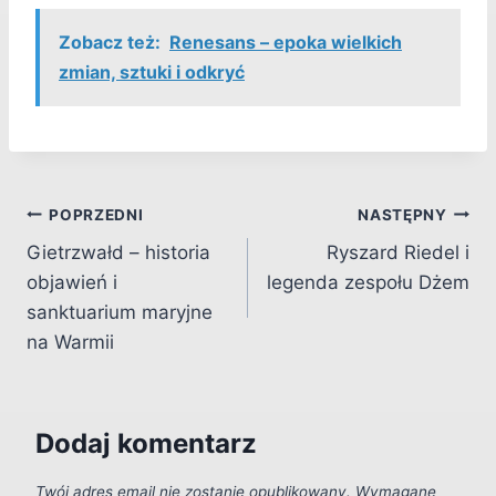
Zobacz też:
Renesans – epoka wielkich
zmian, sztuki i odkryć
Nawigacja
POPRZEDNI
NASTĘPNY
Gietrzwałd – historia
Ryszard Riedel i
wpisu
objawień i
legenda zespołu Dżem
sanktuarium maryjne
na Warmii
Dodaj komentarz
Twój adres email nie zostanie opublikowany.
Wymagane