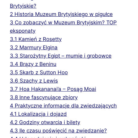
Brytyjskie?
2
Historia Muzeum Brytyjskiego w pigułce
3
Co zobaczyć w Muzeum Brytyjskim? TOP
eksponaty
3.1
Kamień z Rosetty
3.2
Marmury Elgina
3.3
Starożytny Egipt – mumie i grobowce
3.4
Brązy z Beninu
3.5
Skarb z Sutton Hoo
3.6
Szachy z Lewis
3.7
Hoa Hakananai’a – Posąg Moai
3.8
Inne fascynujące zbiory
4
Praktyczne informacje dla zwiedzających
4.1
Lokalizacja i dojazd
4.2
Godziny otwarcia i bilety
4.3
Ile czasu poświęcić na zwiedzanie?