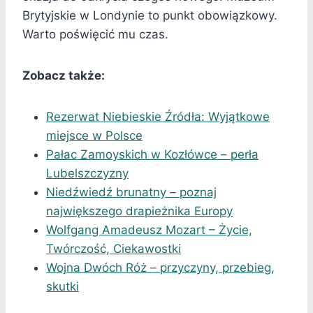
Brytyjskie w Londynie to punkt obowiązkowy.
Warto poświęcić mu czas.
Zobacz także:
Rezerwat Niebieskie Źródła: Wyjątkowe
miejsce w Polsce
Pałac Zamoyskich w Kozłówce – perła
Lubelszczyzny
Niedźwiedź brunatny – poznaj
największego drapieżnika Europy
Wolfgang Amadeusz Mozart – Życie,
Twórczość, Ciekawostki
Wojna Dwóch Róż – przyczyny, przebieg,
skutki