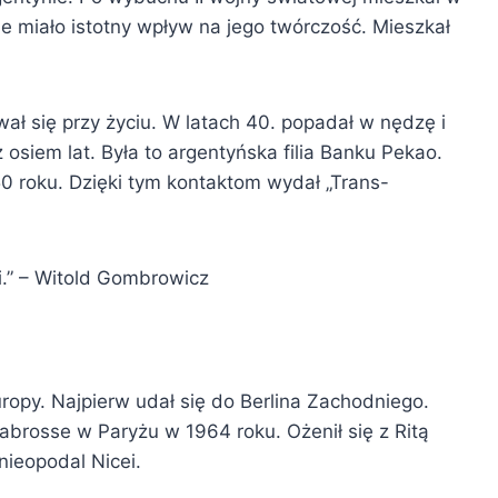
e miało istotny wpływ na jego twórczość. Mieszkał
ł się przy życiu. W latach 40. popadał w nędzę i
siem lat. Była to argentyńska filia Banku Pekao.
0 roku. Dzięki tym kontaktom wydał „Trans-
i.” – Witold Gombrowicz
opy. Najpierw udał się do Berlina Zachodniego.
Labrosse w Paryżu w 1964 roku. Ożenił się z Ritą
ieopodal Nicei.