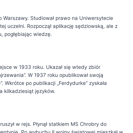
 do Warszawy. Studiował prawo na Uniwersytecie
j uczelni. Rozpoczął aplikację sędziowską, ale z
u, pogłębiając wiedzę.
ejsce w 1933 roku. Ukazał się wtedy zbiór
ojrzewania”. W 1937 roku opublikował swoją
”. Wkrótce po publikacji „Ferdydurke” zyskała
 kilkadziesiąt języków.
uszył w rejs. Płynął statkiem MS Chrobry do
entynie. Po wybuchu II wojny światowej mieszkał w