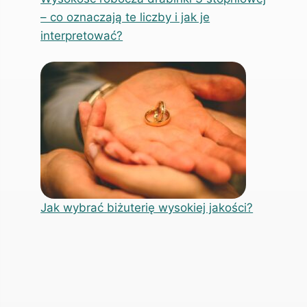
– co oznaczają te liczby i jak je
interpretować?
Jak wybrać biżuterię wysokiej jakości?