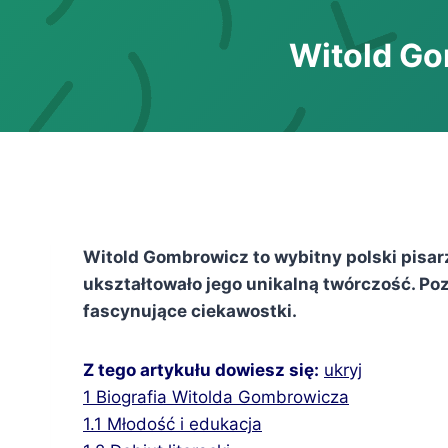
Witold Go
Witold Gombrowicz to wybitny polski pisarz
ukształtowało jego unikalną twórczość. Pozn
fascynujące ciekawostki.
Z tego artykułu dowiesz się:
ukryj
1
Biografia Witolda Gombrowicza
1.1
Młodość i edukacja