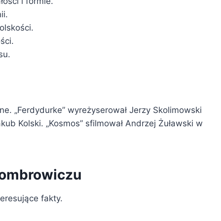
ości i formie.
i.
olskości.
ści.
su.
ne. „Ferdydurke” wyreżyserował Jerzy Skolimowski
akub Kolski. „Kosmos” sfilmował Andrzej Żuławski w
Gombrowiczu
eresujące fakty.