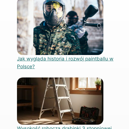
Jak wygląda historia i rozwój paintballu w
Polsce?
Wysokość robocza drabinki 3 stopniowej