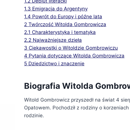
1.2
Debiut literacki
1.3
Emigracja do Argentyny
1.4
Powrót do Europy i późne lata
2
Twórczość Witolda Gombrowicza
2.1
Charakterystyka i tematyka
2.2
Najważniejsze dzieła
3
Ciekawostki o Witoldzie Gombrowiczu
4
Pytania dotyczące Witolda Gombrowicza
5
Dziedzictwo i znaczenie
Biografia Witolda Gombro
Witold Gombrowicz przyszedł na świat 4 sier
Opatowem. Pochodził z rodziny o korzeniach 
rodzinie.