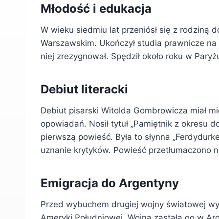
Młodość i edukacja
W wieku siedmiu lat przeniósł się z rodziną
Warszawskim. Ukończył studia prawnicze na te
niej zrezygnował. Spędził około roku w Paryż
Debiut literacki
Debiut pisarski Witolda Gombrowicza miał mi
opowiadań. Nosił tytuł „Pamiętnik z okresu d
pierwszą powieść. Była to słynna „Ferdydurke
uznanie krytyków. Powieść przetłumaczono na
Emigracja do Argentyny
Przed wybuchem drugiej wojny światowej wyr
Ameryki Południowej. Wojna zastała go w Arg