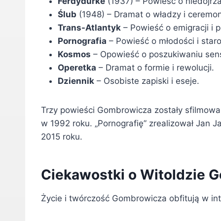
Ferdydurke
(1937) – Powieść o niedojrzał
Ślub
(1948) – Dramat o władzy i ceremoni
Trans-Atlantyk
– Powieść o emigracji i p
Pornografia
– Powieść o młodości i staro
Kosmos
– Opowieść o poszukiwaniu sen
Operetka
– Dramat o formie i rewolucji.
Dziennik
– Osobiste zapiski i eseje.
Trzy powieści Gombrowicza zostały sfilmowa
w 1992 roku. „Pornografię” zrealizował Jan J
2015 roku.
Ciekawostki o Witoldzie 
Życie i twórczość Gombrowicza obfitują w int