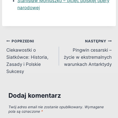
Stanisław Moniuszko – ojciec polskiej opery
narodowej
Nawigacja
POPRZEDNI
NASTĘPNY
Ciekawostki o
Pingwin cesarski –
wpisu
Siatkówce: Historia,
życie w ekstremalnych
Zasady i Polskie
warunkach Antarktydy
Sukcesy
Dodaj komentarz
Twój adres email nie zostanie opublikowany.
Wymagane
pola są oznaczone
*