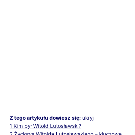
Z tego artykułu dowiesz się:
ukryj
1
Kim był Witold Lutosławski?
2
Życiorys Witolda Lutosławskiego – kluczowe