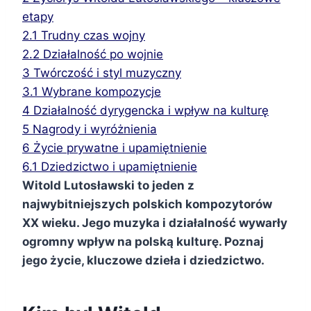
etapy
2.1
Trudny czas wojny
2.2
Działalność po wojnie
3
Twórczość i styl muzyczny
3.1
Wybrane kompozycje
4
Działalność dyrygencka i wpływ na kulturę
5
Nagrody i wyróżnienia
6
Życie prywatne i upamiętnienie
6.1
Dziedzictwo i upamiętnienie
Witold Lutosławski to jeden z
najwybitniejszych polskich kompozytorów
XX wieku. Jego muzyka i działalność wywarły
ogromny wpływ na polską kulturę. Poznaj
jego życie, kluczowe dzieła i dziedzictwo.