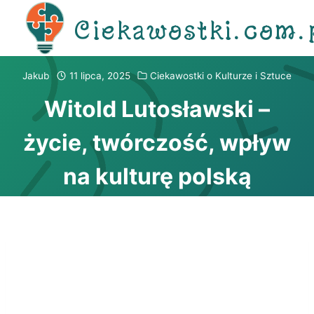
Przejdź
Ciekawostki.com.
do
treści
Jakub
11 lipca, 2025
Ciekawostki o Kulturze i Sztuce
Witold Lutosławski –
życie, twórczość, wpływ
na kulturę polską