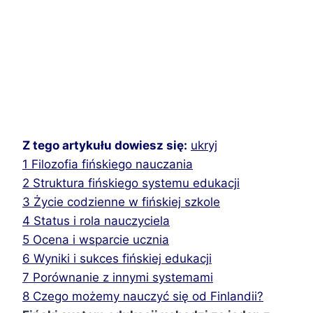
Z tego artykułu dowiesz się:
ukryj
1
Filozofia fińskiego nauczania
2
Struktura fińskiego systemu edukacji
3
Życie codzienne w fińskiej szkole
4
Status i rola nauczyciela
5
Ocena i wsparcie ucznia
6
Wyniki i sukces fińskiej edukacji
7
Porównanie z innymi systemami
8
Czego możemy nauczyć się od Finlandii?