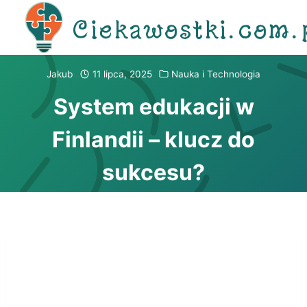
Przejdź
Ciekawostki.com.
do
treści
Jakub
11 lipca, 2025
Nauka i Technologia
System edukacji w
Finlandii – klucz do
sukcesu?