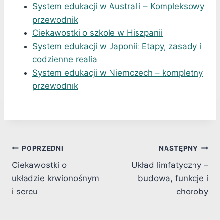
System edukacji w Australii – Kompleksowy
przewodnik
Ciekawostki o szkole w Hiszpanii
System edukacji w Japonii: Etapy, zasady i
codzienne realia
System edukacji w Niemczech – kompletny
przewodnik
Nawigacja
POPRZEDNI
NASTĘPNY
Ciekawostki o
Układ limfatyczny –
wpisu
układzie krwionośnym
budowa, funkcje i
i sercu
choroby