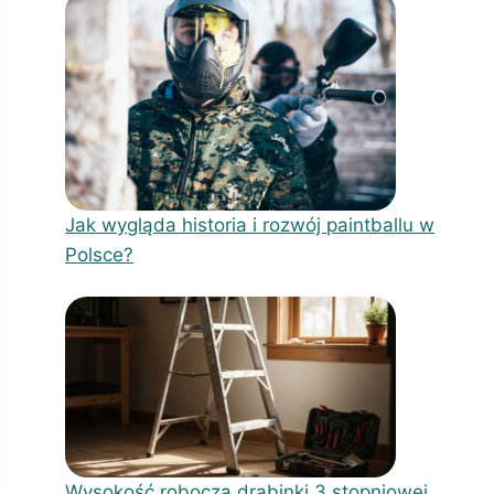
Jak wygląda historia i rozwój paintballu w
Polsce?
Wysokość robocza drabinki 3 stopniowej