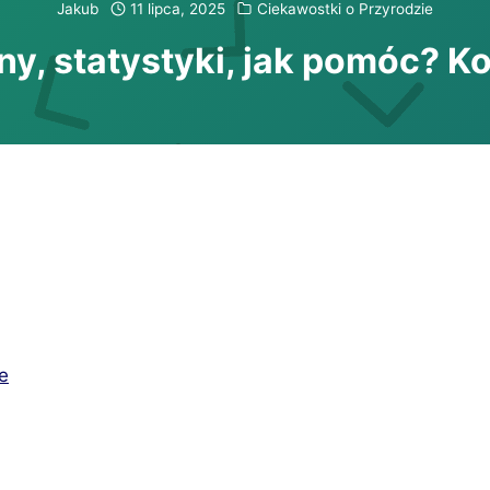
Jakub
11 lipca, 2025
Ciekawostki o Przyrodzie
ny, statystyki, jak pomóc? 
e