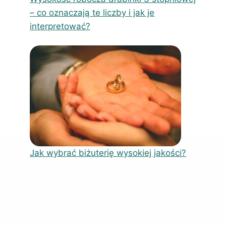
– co oznaczają te liczby i jak je
interpretować?
Jak wybrać biżuterię wysokiej jakości?