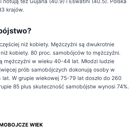
notują też Gujana (40.9) i Eswatini (40.5). Polska
83 krajów.
obójstwo?
częściej niż kobiety. Mężczyźni są dwukrotnie
 niż kobiety. 80 proc. samobójców to mężczyźni.
ą mężczyźni w wieku 40-44 lat. Młodzi ludzie
ajwięcej prób samobójczych dokonują osoby w
4 lat. W grupie wiekowej 75-79 lat doszło do 260
 grupie 85 plus skuteczność samobójstw wynosi 74%.
MOBOJCZE WIEK