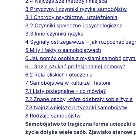
2.4
Najczęstsze metody i miejsca
3
Przyczyny i czynniki ryzyka samobójstw
3.1
Choroby psychiczne i uzależnienia
3.2
Czynniki społeczne i psychologiczne
3.3
Inne czynniki ryzyka
4
Sygnały ostrzegawcze – jak rozpoznać zag
5
Mity i fakty o samobójstwach
6
Jak pomóc osobie z myślami samobójczym
6.1
Gdzie szukać profesjonalnej pomocy?
6.2
Rola bliskich i otoczenia
7
Samobójstwa w kulturze i historii
7.1
Listy pożegnalne – co mówią?
7.2
Znane osoby, które odebrały sobie życie
7.3
Najdziwniejsze przypadki samobójstw
8
Rodzaje samobójstw
Samobójstwo to tragiczna forma ucieczki 
życia dotyka wiele osób. Zjawisko stanow