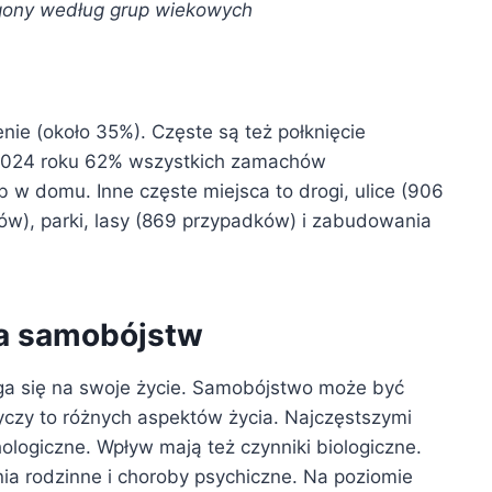
gony według grup wiekowych
ie (około 35%). Częste są też połknięcie
 W 2024 roku 62% wszystkich zamachów
 w domu. Inne częste miejsca to drogi, ulice (906
ów), parki, lasy (869 przypadków) i zabudowania
ka samobójstw
ga się na swoje życie. Samobójstwo może być
yczy to różnych aspektów życia. Najczęstszymi
hologiczne. Wpływ mają też czynniki biologiczne.
ia rodzinne i choroby psychiczne. Na poziomie