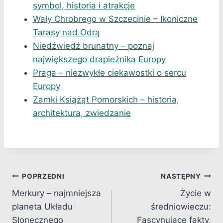
symbol, historia i atrakcje
Wały Chrobrego w Szczecinie – Ikoniczne
Tarasy nad Odrą
Niedźwiedź brunatny – poznaj
największego drapieżnika Europy
Praga – niezwykłe ciekawostki o sercu
Europy
Zamki Książąt Pomorskich – historia,
architektura, zwiedzanie
Nawigacja
POPRZEDNI
NASTĘPNY
Merkury – najmniejsza
Życie w
wpisu
planeta Układu
średniowieczu:
Słonecznego
Fascynujące fakty,