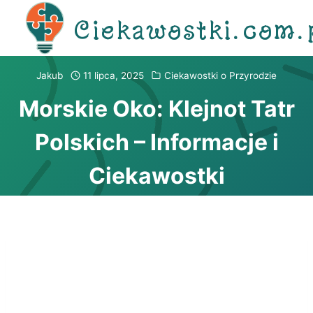
Przejdź
Ciekawostki.com.
do
treści
Jakub
11 lipca, 2025
Ciekawostki o Przyrodzie
Morskie Oko: Klejnot Tatr
Polskich – Informacje i
Ciekawostki