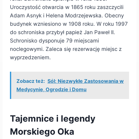
Uroczystość otwarcia w 1865 roku zaszczycili
Adam Asnyk i Helena Modrzejewska. Obecny
budynek wzniesiono w 1908 roku. W roku 1997
do schroniska przybył papież Jan Paweł II.
Schronisko dysponuje 79 miejscami
noclegowymi. Zaleca się rezerwację miejsc z
wyprzedzeniem.
Zobacz też:
Sól: Niezwykłe Zastosowania w
Medycynie, Ogrodzie i Domu
Tajemnice i legendy
Morskiego Oka