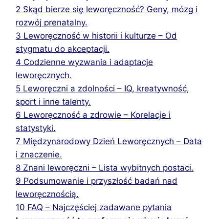
2
Skąd bierze się leworęczność? Geny, mózg i
rozwój prenatalny.
3
Leworęczność w historii i kulturze – Od
stygmatu do akceptacji.
4
Codzienne wyzwania i adaptacje
leworęcznych.
5
Leworęczni a zdolności – IQ, kreatywność,
sport i inne talenty.
6
Leworęczność a zdrowie – Korelacje i
statystyki.
7
Międzynarodowy Dzień Leworęcznych – Data
i znaczenie.
8
Znani leworęczni – Lista wybitnych postaci.
9
Podsumowanie i przyszłość badań nad
leworęcznością.
10
FAQ – Najczęściej zadawane pytania