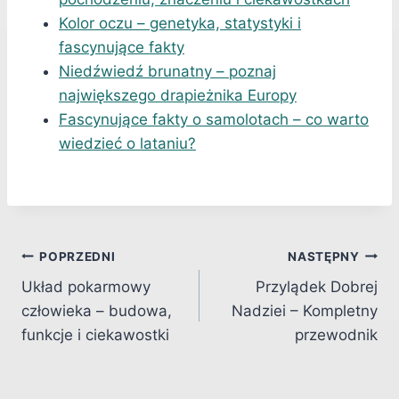
Kolor oczu – genetyka, statystyki i
fascynujące fakty
Niedźwiedź brunatny – poznaj
największego drapieżnika Europy
Fascynujące fakty o samolotach – co warto
wiedzieć o lataniu?
Nawigacja
POPRZEDNI
NASTĘPNY
Układ pokarmowy
Przylądek Dobrej
wpisu
człowieka – budowa,
Nadziei – Kompletny
funkcje i ciekawostki
przewodnik