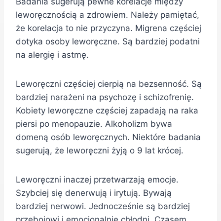
Badania sugerują pewne korelacje między
leworęcznością a zdrowiem. Należy pamiętać,
że korelacja to nie przyczyna. Migrena częściej
dotyka osoby leworęczne. Są bardziej podatni
na alergię i astmę.
Leworęczni częściej cierpią na bezsenność. Są
bardziej narażeni na psychozę i schizofrenię.
Kobiety leworęczne częściej zapadają na raka
piersi po menopauzie. Alkoholizm bywa
domeną osób leworęcznych. Niektóre badania
sugerują, że leworęczni żyją o 9 lat krócej.
Leworęczni inaczej przetwarzają emocje.
Szybciej się denerwują i irytują. Bywają
bardziej nerwowi. Jednocześnie są bardziej
przebojowi i emocjonalnie chłodni. Czasem