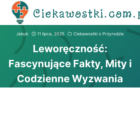
Przejdź
Ciekawostki.com.
do
treści
Jakub
11 lipca, 2025
Ciekawostki o Przyrodzie
Leworęczność:
Fascynujące Fakty, Mity i
Codzienne Wyzwania