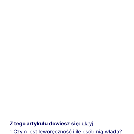
Z tego artykułu dowiesz się:
ukryj
1
Czym jest leworęczność i ile osób nią włada?