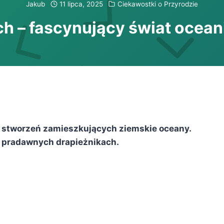
Jakub
11 lipca, 2025
Ciekawostki o Przyrodzie
ch – fascynujący świat ocea
ch stworzeń zamieszkujących ziemskie oceany.
ch pradawnych drapieżnikach.