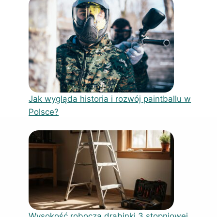
Jak wygląda historia i rozwój paintballu w
Polsce?
Wysokość robocza drabinki 3 stopniowej