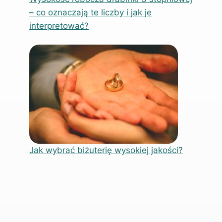
– co oznaczają te liczby i jak je
interpretować?
Jak wybrać biżuterię wysokiej jakości?