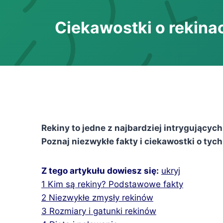
Ciekawostki o rekina
Rekiny to jedne z najbardziej intrygujący
Poznaj niezwykłe fakty i ciekawostki o ty
Z tego artykułu dowiesz się:
ukryj
1
Kim są rekiny? Podstawowe fakty
2
Niezwykłe zmysły rekinów
3
Rozmiary i gatunki rekinów