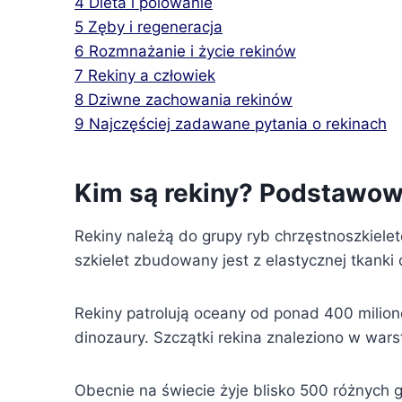
4
Dieta i polowanie
5
Zęby i regeneracja
6
Rozmnażanie i życie rekinów
7
Rekiny a człowiek
8
Dziwne zachowania rekinów
9
Najczęściej zadawane pytania o rekinach
Kim są rekiny? Podstawow
Rekiny należą do grupy ryb chrzęstnoszkielet
szkielet zbudowany jest z elastycznej tkanki 
Rekiny patrolują oceany od ponad 400 milionó
dinozaury. Szczątki rekina znaleziono w war
Obecnie na świecie żyje blisko 500 różnych 