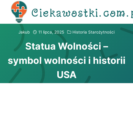
Przejdź
Ciekawostki.com.
do
treści
Jakub
11 lipca, 2025
Historia Starożytności
Statua Wolności –
symbol wolności i historii
USA