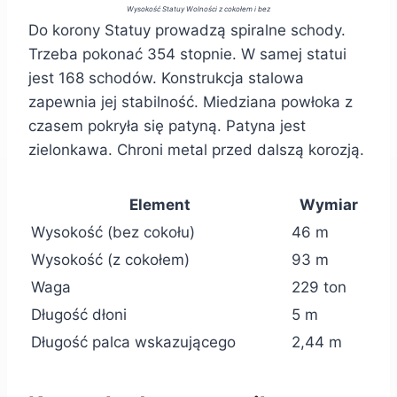
Wysokość Statuy Wolności z cokołem i bez
Do korony Statuy prowadzą spiralne schody.
Trzeba pokonać 354 stopnie. W samej statui
jest 168 schodów. Konstrukcja stalowa
zapewnia jej stabilność. Miedziana powłoka z
czasem pokryła się patyną. Patyna jest
zielonkawa. Chroni metal przed dalszą korozją.
Element
Wymiar
Wysokość (bez cokołu)
46 m
Wysokość (z cokołem)
93 m
Waga
229 ton
Długość dłoni
5 m
Długość palca wskazującego
2,44 m