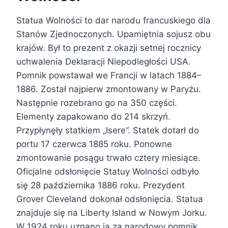
Statua Wolności to dar narodu francuskiego dla
Stanów Zjednoczonych. Upamiętnia sojusz obu
krajów. Był to prezent z okazji setnej rocznicy
uchwalenia Deklaracji Niepodległości USA.
Pomnik powstawał we Francji w latach 1884–
1886. Został najpierw zmontowany w Paryżu.
Następnie rozebrano go na 350 części.
Elementy zapakowano do 214 skrzyń.
Przypłynęły statkiem „Isere”. Statek dotarł do
portu 17 czerwca 1885 roku. Ponowne
zmontowanie posągu trwało cztery miesiące.
Oficjalne odsłonięcie Statuy Wolności odbyło
się 28 października 1886 roku. Prezydent
Grover Cleveland dokonał odsłonięcia. Statua
znajduje się na Liberty Island w Nowym Jorku.
W 1924 roku uznano ją za narodowy pomnik