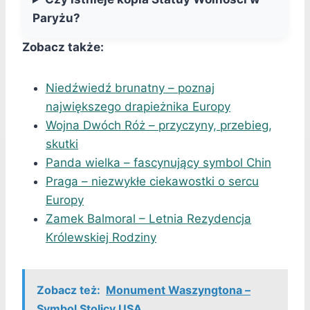
Paryżu?
Zobacz także:
Niedźwiedź brunatny – poznaj
największego drapieżnika Europy
Wojna Dwóch Róż – przyczyny, przebieg,
skutki
Panda wielka – fascynujący symbol Chin
Praga – niezwykłe ciekawostki o sercu
Europy
Zamek Balmoral – Letnia Rezydencja
Królewskiej Rodziny
Zobacz też:
Monument Waszyngtona –
Symbol Stolicy USA