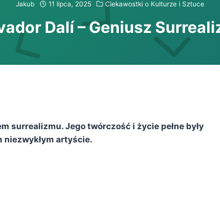
Jakub
11 lipca, 2025
Ciekawostki o Kulturze i Sztuce
vador Dalí – Geniusz Surreal
m surrealizmu. Jego twórczość i życie pełne były
m niezwykłym artyście.