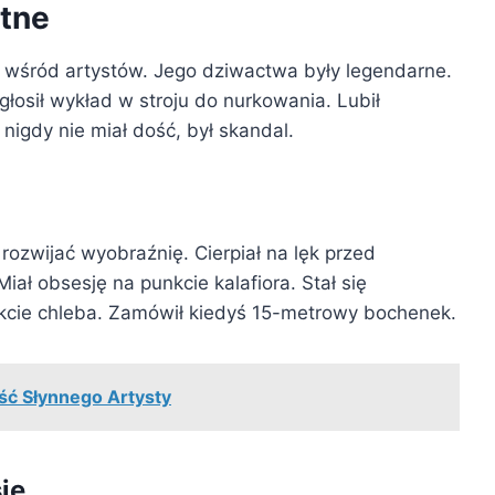
atne
m wśród artystów. Jego dziwactwa były legendarne.
łosił wykład w stroju do nurkowania. Lubił
nigdy nie miał dość, był skandal.
rozwijać wyobraźnię. Cierpiał na lęk przed
ał obsesję na punkcie kalafiora. Stał się
kcie chleba. Zamówił kiedyś 15-metrowy bochenek.
ość Słynnego Artysty
je