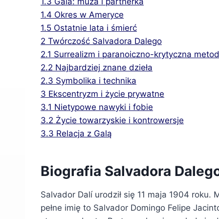
1.3
Gala: muza i partnerka
1.4
Okres w Ameryce
1.5
Ostatnie lata i śmierć
2
Twórczość Salvadora Dalego
2.1
Surrealizm i paranoiczno-krytyczna meto
2.2
Najbardziej znane dzieła
2.3
Symbolika i technika
3
Ekscentryzm i życie prywatne
3.1
Nietypowe nawyki i fobie
3.2
Życie towarzyskie i kontrowersje
3.3
Relacja z Galą
Biografia Salvadora Daleg
Salvador Dalí urodził się 11 maja 1904 roku. 
pełne imię to Salvador Domingo Felipe Jacin