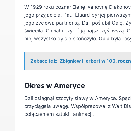
W 1929 roku poznał Elenę Ivanovnę Diakonovą
jego przyjaciela. Paul Éluard był jej pierwsz
jego życiową partnerką. Dali poślubił Galę. Ż
świeciła. Chciał uczynić ją najszczęśliwszą. O
niej wszystko by się skończyło. Gala była ros
Zobacz też:
Zbigniew Herbert w 100. roczn
Okres w Ameryce
Dali osiągnął szczyty sławy w Ameryce. Spęd
przyciągała uwagę. Współpracował z Walt Disne
połączeniem sztuki i animacji.