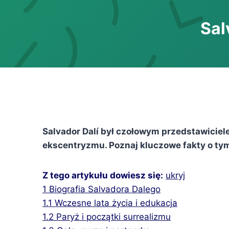
Sal
Salvador Dalí był czołowym przedstawiciele
ekscentryzmu. Poznaj kluczowe fakty o ty
Z tego artykułu dowiesz się:
ukryj
1
Biografia Salvadora Dalego
1.1
Wczesne lata życia i edukacja
1.2
Paryż i początki surrealizmu