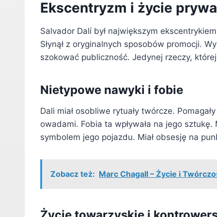
Ekscentryzm i życie pryw
Salvador Dalí był największym ekscentrykie
Słynął z oryginalnych sposobów promocji. Wyg
szokować publiczność. Jedynej rzeczy, której 
Nietypowe nawyki i fobie
Dali miał osobliwe rytuały twórcze. Pomagały 
owadami. Fobia ta wpływała na jego sztukę. Mi
symbolem jego pojazdu. Miał obsesję na pun
Zobacz też:
Marc Chagall – Życie i Twórcz
Życie towarzyskie i kontrowers