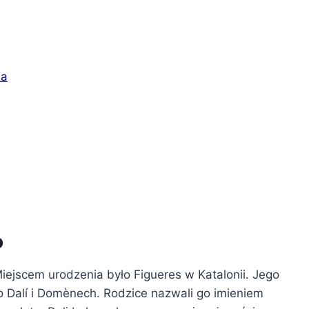
da
o
Miejscem urodzenia było Figueres w Katalonii. Jego
to Dalí i Domènech. Rodzice nazwali go imieniem