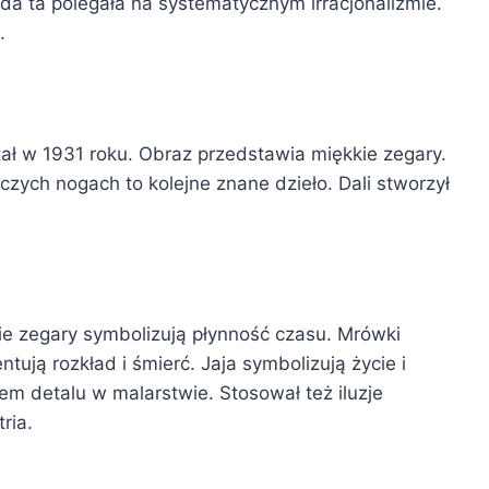
a ta polegała na systematycznym irracjonalizmie.
.
tał w 1931 roku. Obraz przedstawia miękkie zegary.
zych nogach to kolejne znane dzieło. Dali stworzył
ie zegary symbolizują płynność czasu. Mrówki
tują rozkład i śmierć. Jaja symbolizują życie i
zem detalu w malarstwie. Stosował też iluzje
ria.