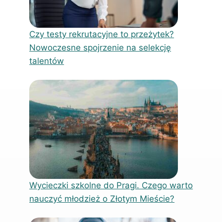
Czy testy rekrutacyjne to przeżytek?
Nowoczesne spojrzenie na selekcję
talentów
Wycieczki szkolne do Pragi. Czego warto
nauczyć młodzież o Złotym Mieście?