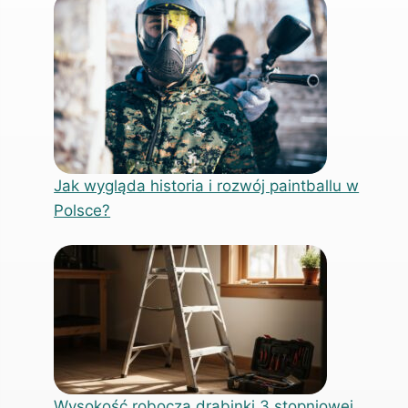
Jak wygląda historia i rozwój paintballu w
Polsce?
Wysokość robocza drabinki 3 stopniowej