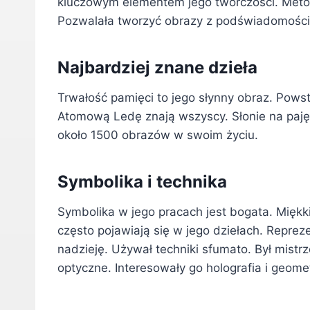
kluczowym elementem jego twórczości. Metod
Pozwalała tworzyć obrazy z podświadomości
Najbardziej znane dzieła
Trwałość pamięci to jego słynny obraz. Pows
Atomową Ledę znają wszyscy. Słonie na pajęc
około 1500 obrazów w swoim życiu.
Symbolika i technika
Symbolika w jego pracach jest bogata. Miękk
często pojawiają się w jego dziełach. Reprezen
nadzieję. Używał techniki sfumato. Był mistr
optyczne. Interesowały go holografia i geomet