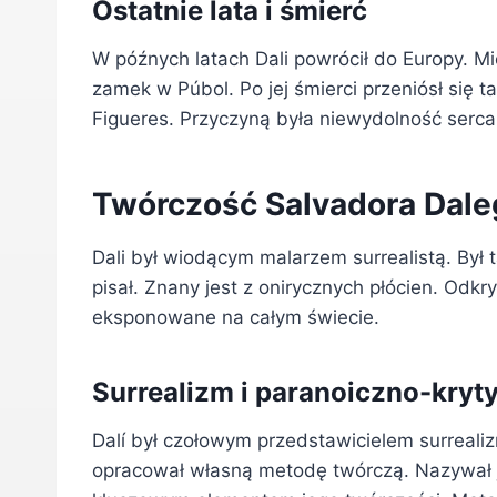
Ostatnie lata i śmierć
W późnych latach Dali powrócił do Europy. Mi
zamek w Púbol. Po jej śmierci przeniósł się 
Figueres. Przyczyną była niewydolność serc
Twórczość Salvadora Dale
Dali był wiodącym malarzem surrealistą. Był t
pisał. Znany jest z onirycznych płócien. Odk
eksponowane na całym świecie.
Surrealizm i paranoiczno-kry
Dalí był czołowym przedstawicielem surreal
opracował własną metodę twórczą. Nazywał j