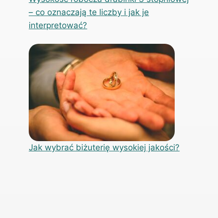
– co oznaczają te liczby i jak je
interpretować?
Jak wybrać biżuterię wysokiej jakości?