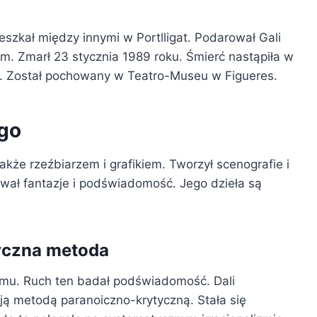
eszkał między innymi w Portlligat. Podarował Gali
tam. Zmarł 23 stycznia 1989 roku. Śmierć nastąpiła w
a. Został pochowany w Teatro-Museu w Figueres.
go
akże rzeźbiarzem i grafikiem. Tworzył scenografie i
rywał fantazje i podświadomość. Jego dzieła są
tyczna metoda
izmu. Ruch ten badał podświadomość. Dali
ą metodą paranoiczno-krytyczną. Stała się