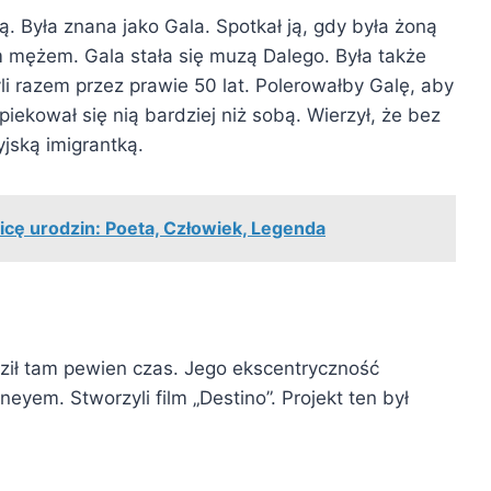
. Była znana jako Gala. Spotkał ją, gdy była żoną
ym mężem. Gala stała się muzą Dalego. Była także
yli razem przez prawie 50 lat. Polerowałby Galę, aby
piekował się nią bardziej niż sobą. Wierzył, że bez
yjską imigrantką.
icę urodzin: Poeta, Człowiek, Legenda
ził tam pewien czas. Jego ekscentryczność
yem. Stworzyli film „Destino”. Projekt ten był