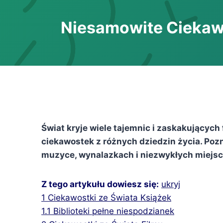
Niesamowite Ciekawo
Świat kryje wiele tajemnic i zaskakującyc
ciekawostek z różnych dziedzin życia. Pozn
muzyce, wynalazkach i niezwykłych miejsc
Z tego artykułu dowiesz się:
ukryj
1
Ciekawostki ze Świata Książek
1.1
Biblioteki pełne niespodzianek