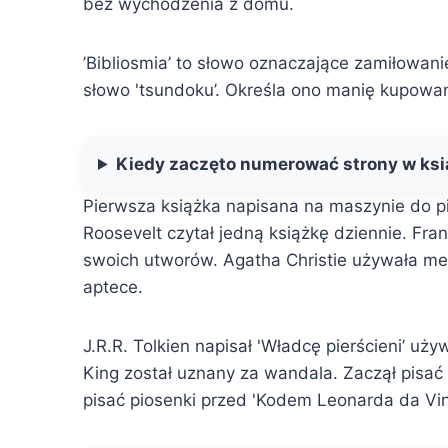
bez wychodzenia z domu.
’Bibliosmia’ to słowo oznaczające zamiłowani
słowo 'tsundoku’. Określa ono manię kupowan
Kiedy zaczęto numerować strony w ks
Pierwsza książka napisana na maszynie do p
Roosevelt czytał jedną książkę dziennie. Fr
swoich utworów. Agatha Christie używała me
aptece.
J.R.R. Tolkien napisał 'Władcę pierścieni’ u
King został uznany za wandala. Zaczął pisa
pisać piosenki przed 'Kodem Leonarda da Vinc