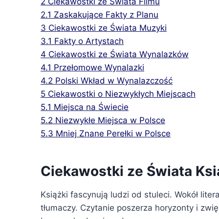
2
Ciekawostki ze Świata Filmu
2.1
Zaskakujące Fakty z Planu
3
Ciekawostki ze Świata Muzyki
3.1
Fakty o Artystach
4
Ciekawostki ze Świata Wynalazków
4.1
Przełomowe Wynalazki
4.2
Polski Wkład w Wynalazczość
5
Ciekawostki o Niezwykłych Miejscach
5.1
Miejsca na Świecie
5.2
Niezwykłe Miejsca w Polsce
5.3
Mniej Znane Perełki w Polsce
Ciekawostki ze Świata Ks
Książki fascynują ludzi od stuleci. Wokół lit
tłumaczy. Czytanie poszerza horyzonty i zwi