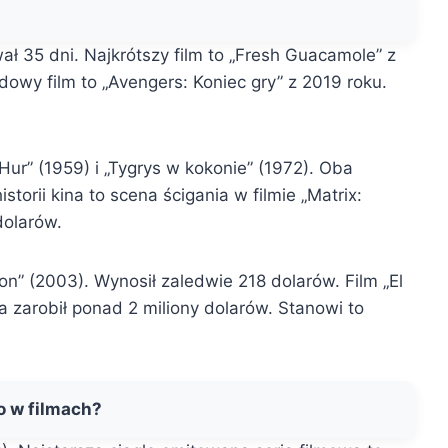
wał 35 dni. Najkrótszy film to „Fresh Guacamole” z
dowy film to „Avengers: Koniec gry” z 2019 roku.
ur” (1959) i „Tygrys w kokonie” (1972). Oba
torii kina to scena ścigania w filmie „Matrix:
dolarów.
on” (2003). Wynosił zaledwie 218 dolarów. Film „El
a zarobił ponad 2 miliony dolarów. Stanowi to
o w filmach?