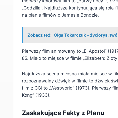
Pierwszy kolorowy film to „Barwy nocy” (1939
„Godzilla”. Najdłuższa kontynuująca się rola
na planie filmów o Jamesie Bondzie.
Zobacz też:
Olga Tokarczuk – życiorys, twó
Pierwszy film animowany to „El Apostol” (191
85. Miało to miejsce w filmie „Elizabeth: Złot
Najdłuższa scena miłosna miała miejsce w fi
rozpoznawalny dźwięk w filmie to dźwięk świ
film z CGI to „Westworld” (1973). Pierwszy f
Kong” (1933).
Zaskakujące Fakty z Planu