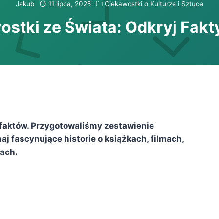
Jakub
11 lipca, 2025
Ciekawostki o Kulturze i Sztuce
stki ze Świata: Odkryj Fakty
h faktów. Przygotowaliśmy zestawienie
aj fascynujące historie o książkach, filmach,
ach.