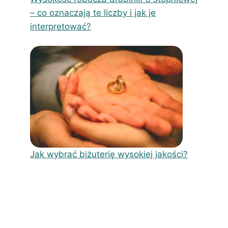
– co oznaczają te liczby i jak je
interpretować?
Jak wybrać biżuterię wysokiej jakości?