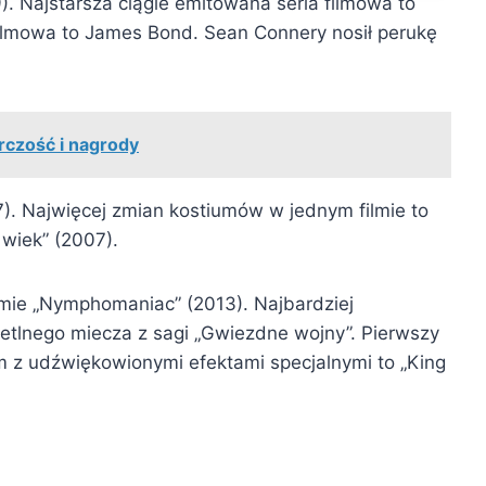
). Najstarsza ciągle emitowana seria filmowa to
 filmowa to James Bond. Sean Connery nosił perukę
rczość i nagrody
7). Najwięcej zmian kostiumów w jednym filmie to
y wiek” (2007).
lmie „Nymphomaniac” (2013). Najbardziej
etlnego miecza z sagi „Gwiezdne wojny”. Pierwszy
ilm z udźwiękowionymi efektami specjalnymi to „King