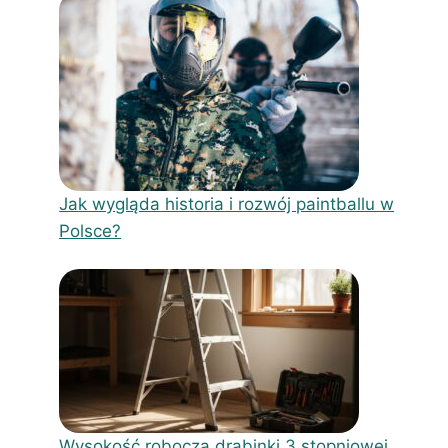
Jak wygląda historia i rozwój paintballu w
Polsce?
Wysokość robocza drabinki 3 stopniowej