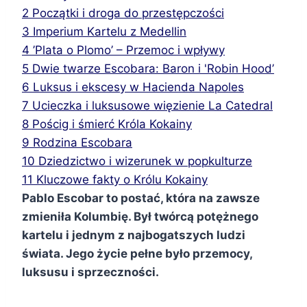
2
Początki i droga do przestępczości
3
Imperium Kartelu z Medellin
4
’Plata o Plomo’ – Przemoc i wpływy
5
Dwie twarze Escobara: Baron i 'Robin Hood’
6
Luksus i ekscesy w Hacienda Napoles
7
Ucieczka i luksusowe więzienie La Catedral
8
Pościg i śmierć Króla Kokainy
9
Rodzina Escobara
10
Dziedzictwo i wizerunek w popkulturze
11
Kluczowe fakty o Królu Kokainy
Pablo Escobar to postać, która na zawsze
zmieniła Kolumbię. Był twórcą potężnego
kartelu i jednym z najbogatszych ludzi
świata. Jego życie pełne było przemocy,
luksusu i sprzeczności.