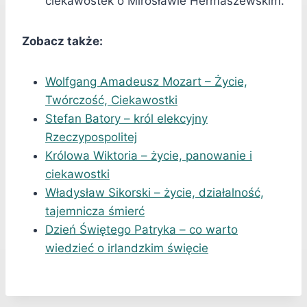
ciekawostek o Mirosławie Hermaszewskim.
Zobacz także:
Wolfgang Amadeusz Mozart – Życie,
Twórczość, Ciekawostki
Stefan Batory – król elekcyjny
Rzeczypospolitej
Królowa Wiktoria – życie, panowanie i
ciekawostki
Władysław Sikorski – życie, działalność,
tajemnicza śmierć
Dzień Świętego Patryka – co warto
wiedzieć o irlandzkim święcie