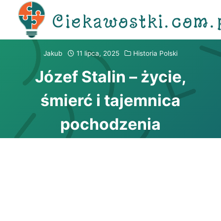
Przejdź
Ciekawostki.com.
do
treści
Jakub
11 lipca, 2025
Historia Polski
Józef Stalin – życie,
śmierć i tajemnica
pochodzenia