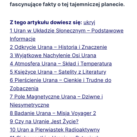
fascynujące fakty o tej tajemniczej planecie.
Z tego artykułu dowiesz się:
ukryj
1
Uran w Układzie Słonecznym – Podstawowe
Informacje
2
Odkrycie Urana – Historia i Znaczenie
3
Wyjątkowe Nachylenie Osi Urana
4
Atmosfera Urana – Skład i Temperatura
5
Księżyce Urana – Satelity z Literatury
6
Pierścienie Urana – Cienkie i Trudne do
Zobaczenia
7
Pole Magnetyczne Urana – Dziwne i
Niesymetryczne
8
Badanie Urana – Misja Voyager 2
9
Czy na Uranie Jest Życie?
10
Uran a Pierwiastek Radioaktywny