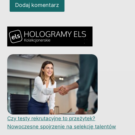
Czy testy rekrutacyjne to przeżytek?
Nowoczesne spojrzenie na selekcję talentów