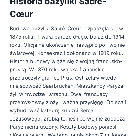
Historia bazyliki Sacré-
Cœur
Budowa bazyliki Sacré-Cœur rozpoczęła się w
1875 roku. Trwała bardzo długo, bo aż do 1914
roku. Oficjalne ukończenie nastąpiło po I wojnie
światowej. Konsekracji dokonano w 1919 roku.
Historia budowy wiąże się z wojną francusko-
pruską. W 1870 roku wojska francuskie
przekroczyły granicę Prus. Ostrzelały wtedy
miejscowość Saarbrücken. Mieszkańcy Paryża
żyli w trwodze i strachu. Dwaj francuscy
przemysłowcy złożyli ważną przysięgę. Obiecali
wybudować katedrę ku czci Serca
Jezusowego. Zrobią to, jeśli po wojnie zobaczą
Paryż nienaruszony. Koszty budowy ponieśli
głównie wierni. Wydano na nią około 7 milionów