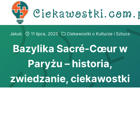
Przejdź
Ciekawostki.com.
do
treści
Jakub
11 lipca, 2025
Ciekawostki o Kulturze i Sztuce
Bazylika Sacré-Cœur w
Paryżu – historia,
zwiedzanie, ciekawostki