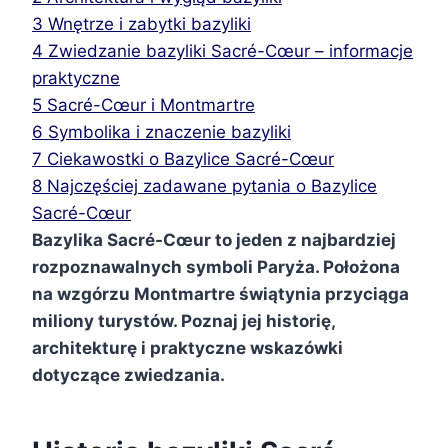
3
Wnętrze i zabytki bazyliki
4
Zwiedzanie bazyliki Sacré-Cœur – informacje
praktyczne
5
Sacré-Cœur i Montmartre
6
Symbolika i znaczenie bazyliki
7
Ciekawostki o Bazylice Sacré-Cœur
8
Najczęściej zadawane pytania o Bazylice
Sacré-Cœur
Bazylika Sacré-Cœur to jeden z najbardziej
rozpoznawalnych symboli Paryża. Położona
na wzgórzu Montmartre świątynia przyciąga
miliony turystów. Poznaj jej historię,
architekturę i praktyczne wskazówki
dotyczące zwiedzania.