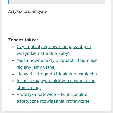
Artykuł promocyjny
Zobacz także:
Czy implanty zębowe mogą zastąpić
wszystkie naturalne zęby?
Niesamowite fakty o zębach i tajemnice
higieny jamy ustnej
Licówki – droga do idealnego uśmiechu
5 zaskakujących faktów o nowoczesnej
stomatologii
Protetyka Katowice – Funkcjonalne i
estetyczne rozwiązania protetyczne