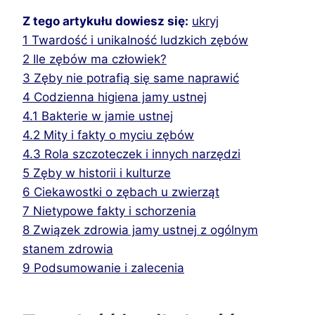
Z tego artykułu dowiesz się:
ukryj
1
Twardość i unikalność ludzkich zębów
2
Ile zębów ma człowiek?
3
Zęby nie potrafią się same naprawić
4
Codzienna higiena jamy ustnej
4.1
Bakterie w jamie ustnej
4.2
Mity i fakty o myciu zębów
4.3
Rola szczoteczek i innych narzędzi
5
Zęby w historii i kulturze
6
Ciekawostki o zębach u zwierząt
7
Nietypowe fakty i schorzenia
8
Związek zdrowia jamy ustnej z ogólnym
stanem zdrowia
9
Podsumowanie i zalecenia