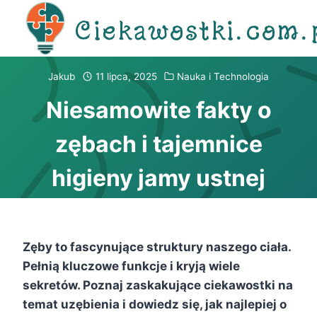
Przejdź
Ciekawostki.com.
do
treści
Jakub
11 lipca, 2025
Nauka i Technologia
Niesamowite fakty o
zębach i tajemnice
higieny jamy ustnej
Zęby to fascynujące struktury naszego ciała.
Pełnią kluczowe funkcje i kryją wiele
sekretów. Poznaj zaskakujące ciekawostki na
temat uzębienia i dowiedz się, jak najlepiej o