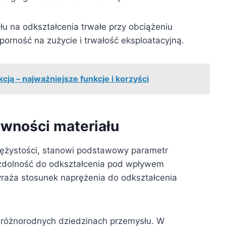
u na odkształcenia trwałe przy obciążeniu
rność na zużycie i trwałość eksploatacyjną.
ją – najważniejsze funkcje i korzyści
ywności materiału
rężystości, stanowi podstawowy parametr
o zdolność do odkształcenia pod wpływem
yraża stosunek naprężenia do odkształcenia
różnorodnych dziedzinach przemysłu. W