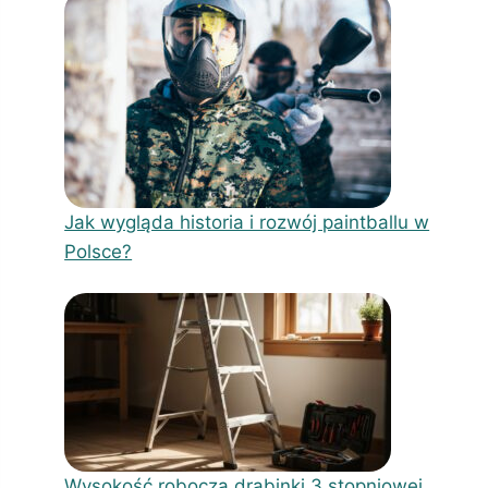
Jak wygląda historia i rozwój paintballu w
Polsce?
Wysokość robocza drabinki 3 stopniowej