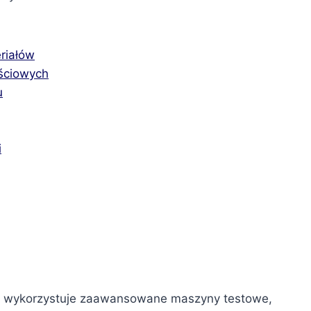
riałów
ściowych
u
i
e wykorzystuje zaawansowane maszyny testowe,