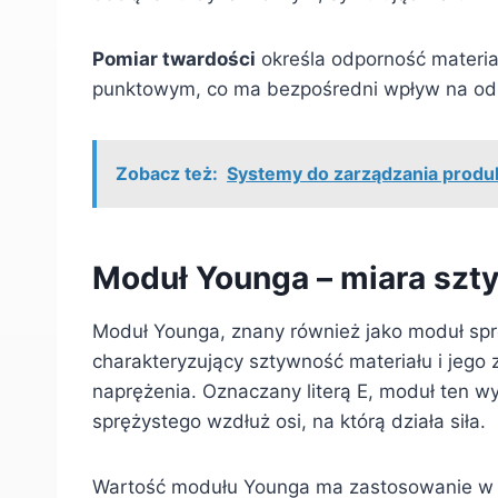
Pomiar twardości
określa odporność materiał
punktowym, co ma bezpośredni wpływ na odpo
Zobacz też:
Systemy do zarządzania produkc
Moduł Younga – miara szt
Moduł Younga, znany również jako moduł sp
charakteryzujący sztywność materiału i jeg
naprężenia. Oznaczany literą E, moduł ten w
sprężystego wzdłuż osi, na którą działa siła.
Wartość modułu Younga ma zastosowanie w 