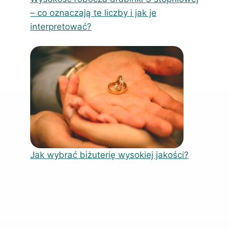
– co oznaczają te liczby i jak je
interpretować?
Jak wybrać biżuterię wysokiej jakości?