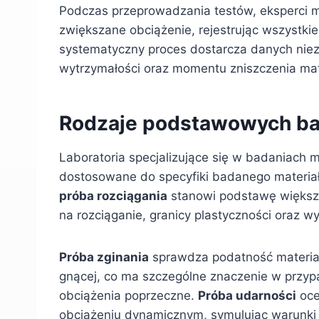
Podczas przeprowadzania testów, eksperci mo
zwiększane obciążenie, rejestrując wszystki
systematyczny proces dostarcza danych niezb
wytrzymałości oraz momentu zniszczenia mat
Rodzaje podstawowych b
Laboratoria specjalizujące się w badaniach m
dostosowane do specyfiki badanego materiał
próba rozciągania
stanowi podstawę większoś
na rozciąganie, granicy plastyczności oraz wy
Próba zginania
sprawdza podatność materiał
gnącej, co ma szczególne znaczenie w przy
obciążenia poprzeczne.
Próba udarności
oce
obciążeniu dynamicznym, symulując warunki 