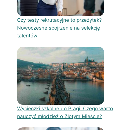
Czy testy rekrutacyjne to przeżytek?
Nowoczesne spojrzenie na selekcję
talentów
Wycieczki szkolne do Pragi. Czego warto
nauczyć młodzież o Złotym Mieście?