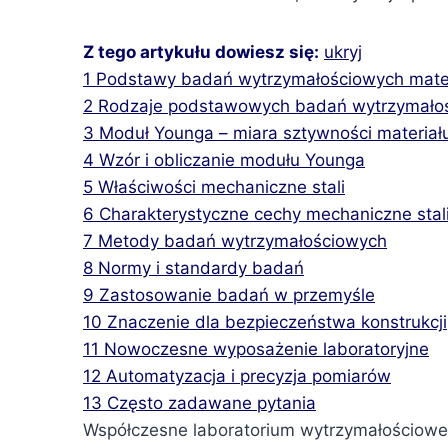
Z tego artykułu dowiesz się:
ukryj
1
Podstawy badań wytrzymałościowych mate
2
Rodzaje podstawowych badań wytrzymało
3
Moduł Younga – miara sztywności materiał
4
Wzór i obliczanie modułu Younga
5
Właściwości mechaniczne stali
6
Charakterystyczne cechy mechaniczne stal
7
Metody badań wytrzymałościowych
8
Normy i standardy badań
9
Zastosowanie badań w przemyśle
10
Znaczenie dla bezpieczeństwa konstrukcji
11
Nowoczesne wyposażenie laboratoryjne
12
Automatyzacja i precyzja pomiarów
13
Często zadawane pytania
Współczesne laboratorium wytrzymałościow