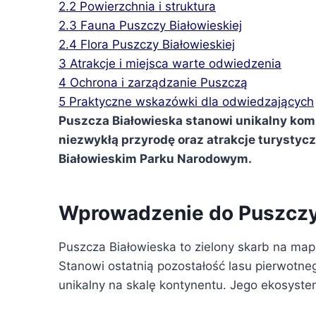
2.2
Powierzchnia i struktura
2.3
Fauna Puszczy Białowieskiej
2.4
Flora Puszczy Białowieskiej
3
Atrakcje i miejsca warte odwiedzenia
4
Ochrona i zarządzanie Puszczą
5
Praktyczne wskazówki dla odwiedzających
Puszcza Białowieska stanowi unikalny kompl
niezwykłą przyrodę oraz atrakcje turystyc
Białowieskim Parku Narodowym.
Wprowadzenie do Puszczy 
Puszcza Białowieska to zielony skarb na mapie
Stanowi ostatnią pozostałość lasu pierwotne
unikalny na skalę kontynentu. Jego ekosyste