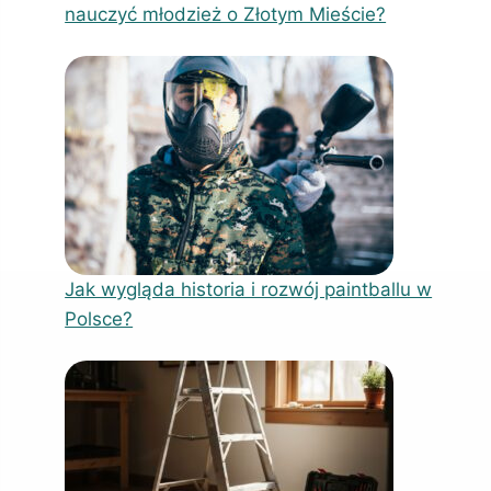
nauczyć młodzież o Złotym Mieście?
Jak wygląda historia i rozwój paintballu w
Polsce?