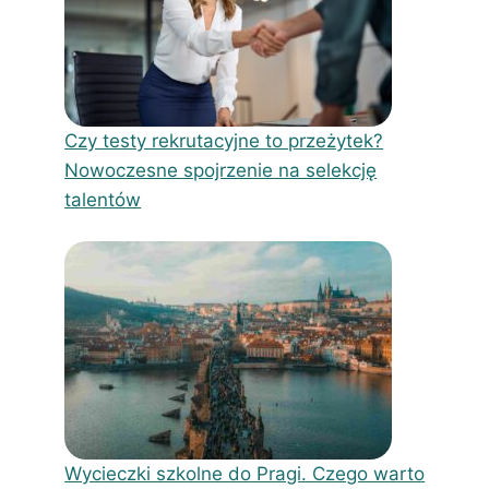
Czy testy rekrutacyjne to przeżytek?
Nowoczesne spojrzenie na selekcję
talentów
Wycieczki szkolne do Pragi. Czego warto