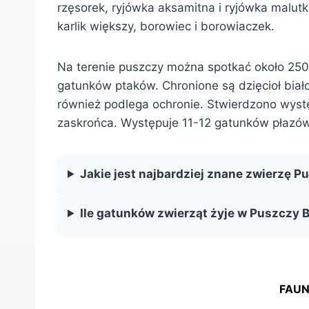
rzęsorek, ryjówka aksamitna i ryjówka malutka
karlik większy, borowiec i borowiaczek.
Na terenie puszczy można spotkać około 25
gatunków ptaków. Chronione są dzięcioł białogr
również podlega ochronie. Stwierdzono wys
zaskrońca. Występuje 11-12 gatunków płazów
Jakie jest najbardziej znane zwierzę P
Ile gatunków zwierząt żyje w Puszczy B
FAUN