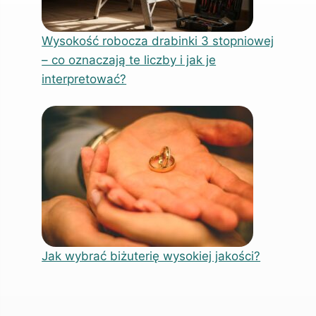
Wysokość robocza drabinki 3 stopniowej
– co oznaczają te liczby i jak je
interpretować?
Jak wybrać biżuterię wysokiej jakości?