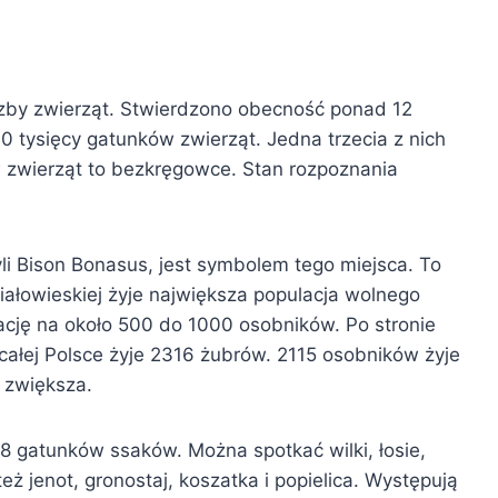
czby zwierząt. Stwierdzono obecność ponad 12
40 tysięcy gatunków zwierząt. Jedna trzecia z nich
 zwierząt to bezkręgowce. Stan rozpoznania
yli Bison Bonasus, jest symbolem tego miejsca. To
ałowieskiej żyje największa populacja wolnego
ację na około 500 do 1000 osobników. Po stronie
całej Polsce żyje 2316 żubrów. 2115 osobników żyje
 zwiększa.
58 gatunków ssaków. Można spotkać wilki, łosie,
 też jenot, gronostaj, koszatka i popielica. Występują