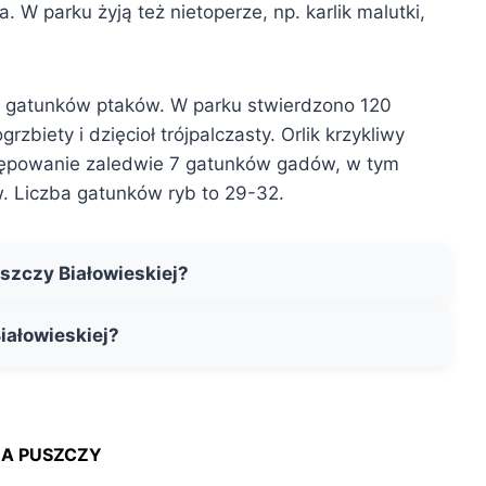
. W parku żyją też nietoperze, np. karlik malutki,
0 gatunków ptaków. W parku stwierdzono 120
zbiety i dzięcioł trójpalczasty. Orlik krzykliwy
tępowanie zaledwie 7 gatunków gadów, w tym
. Liczba gatunków ryb to 29-32.
uszczy Białowieskiej?
iałowieskiej?
A PUSZCZY