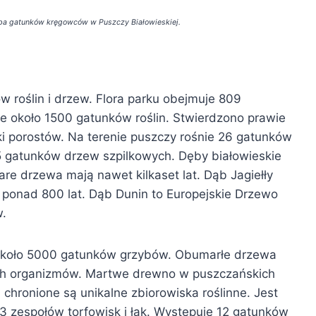
zba gatunków kręgowców w Puszczy Białowieskiej.
w roślin i drzew. Flora parku obejmuje 809
e około 1500 gatunków roślin. Stwierdzono prawie
 porostów. Na terenie puszczy rośnie 26 gatunków
 5 gatunków drzew szpilkowych. Dęby białowieskie
are drzewa mają nawet kilkaset lat. Dąb Jagiełły
 ponad 800 lat. Dąb Dunin to Europejskie Drzewo
w.
e około 5000 gatunków grzybów. Obumarłe drzewa
ych organizmów. Martwe drewno w puszczańskich
chronione są unikalne zbiorowiska roślinne. Jest
13 zespołów torfowisk i łąk. Występuje 12 gatunków