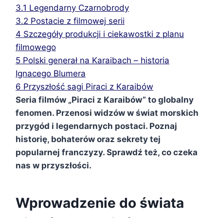
3.1
Legendarny Czarnobrody
3.2
Postacie z filmowej serii
4
Szczegóły produkcji i ciekawostki z planu
filmowego
5
Polski generał na Karaibach – historia
Ignacego Blumera
6
Przyszłość sagi Piraci z Karaibów
Seria filmów „Piraci z Karaibów” to globalny
fenomen. Przenosi widzów w świat morskich
przygód i legendarnych postaci. Poznaj
historię, bohaterów oraz sekrety tej
popularnej franczyzy. Sprawdź też, co czeka
nas w przyszłości.
Wprowadzenie do świata