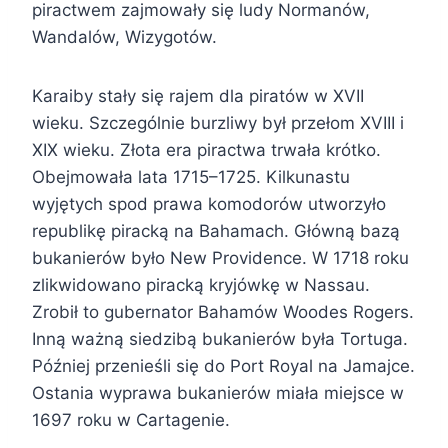
piractwem zajmowały się ludy Normanów,
Wandalów, Wizygotów.
Karaiby stały się rajem dla piratów w XVII
wieku. Szczególnie burzliwy był przełom XVIII i
XIX wieku. Złota era piractwa trwała krótko.
Obejmowała lata 1715–1725. Kilkunastu
wyjętych spod prawa komodorów utworzyło
republikę piracką na Bahamach. Główną bazą
bukanierów było New Providence. W 1718 roku
zlikwidowano piracką kryjówkę w Nassau.
Zrobił to gubernator Bahamów Woodes Rogers.
Inną ważną siedzibą bukanierów była Tortuga.
Później przenieśli się do Port Royal na Jamajce.
Ostania wyprawa bukanierów miała miejsce w
1697 roku w Cartagenie.