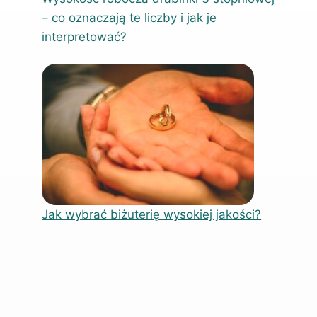
– co oznaczają te liczby i jak je
interpretować?
Jak wybrać biżuterię wysokiej jakości?