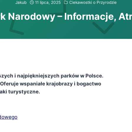
Jakub
11 lipca, 2025
Ciekawostki o Przyrodzie
k Narodowy – Informacje, Atr
szych i najpiękniejszych parków w Polsce.
Oferuje wspaniałe krajobrazy i bogactwo
laki turystyczne.
odowego