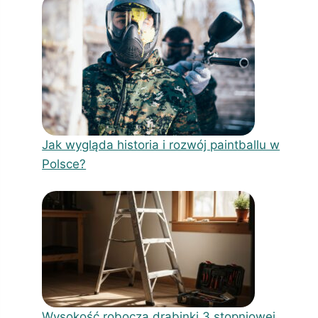
Jak wygląda historia i rozwój paintballu w
Polsce?
Wysokość robocza drabinki 3 stopniowej