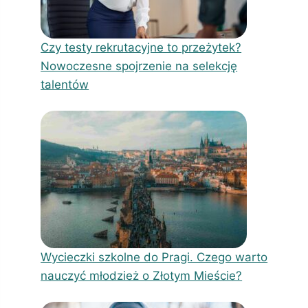
Czy testy rekrutacyjne to przeżytek?
Nowoczesne spojrzenie na selekcję
talentów
Wycieczki szkolne do Pragi. Czego warto
nauczyć młodzież o Złotym Mieście?