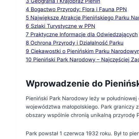
3
Geografia i Krajobraz Pienin
4
Bogactwo Przyrody: Flora i Fauna PPN
5
Największe Atrakcje Pienińskiego Parku N
6
Szlaki Turystyczne w PPN
7
Praktyczne Informacje dla Odwiedzających
8
Ochrona Przyrody i Działalność Parku
9
Ciekawostki o Pienińskim Parku Narodowy
10
Pieniński Park Narodowy – Najczęściej Z
Wprowadzenie do Pienińs
Pieniński Park Narodowy leży w południowej c
województwa małopolskiego. Park graniczy 
obszary wspólnie chronią unikalną przyrodę P
Park powstał 1 czerwca 1932 roku. Był to pi