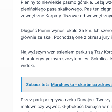
Pieniny to niewielkie pasmo górskie. Leżą wz
pienińskiego pasa skałkowego. Pas ten ciągni
zewnętrzne Karpaty fliszowe od wewnętrznyc
Długość Pienin wynosi około 35 km. Ich sze
głównie ze skał. Pochodzą one z okresu jury 
Najwyższym wzniesieniem parku są Trzy Kor
charakterystycznym szczytem jest Sokolica. 
widoki.
Zobacz też:
Marchewka – skarbnica zdrowia,
Przez park przepływa rzeka Dunajec. Tworzy o
malowniczy wąwóz. Głębokość Dunajca w niek