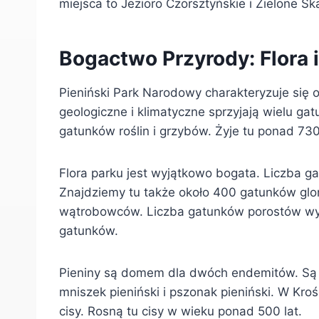
miejsca to Jezioro Czorsztyńskie i Zielone Ska
Bogactwo Przyrody: Flora 
Pieniński Park Narodowy charakteryzuje się 
geologiczne i klimatyczne sprzyjają wielu g
gatunków roślin i grzybów. Żyje tu ponad 73
Flora parku jest wyjątkowo bogata. Liczba g
Znajdziemy tu także około 400 gatunków gl
wątrobowców. Liczba gatunków porostów wyn
gatunków.
Pieniny są domem dla dwóch endemitów. Są to
mniszek pieniński i pszonak pieniński. W Kr
cisy. Rosną tu cisy w wieku ponad 500 lat.