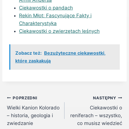
Armii Andersa
Ciekawostki o pandach
Rekin Młot: Fascynujące Fakty i
Charakterystyka
Ciekawostki o zwierzętach leśnych
Zobacz też:
Bezużyteczne ciekawostki,
które zaskakują
Nawigacja
POPRZEDNI
NASTĘPNY
Wielki Kanion Kolorado
Ciekawostki o
wpisu
– historia, geologia i
reniferach – wszystko,
zwiedzanie
co musisz wiedzieć