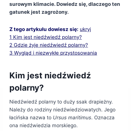
surowym klimacie. Dowiedz się, dlaczego ten
gatunek jest zagrożony.
Z tego artykułu dowiesz się:
ukryj
1
Kim jest niedźwiedź polarny?
2
Gdzie żyje niedźwiedź polarny?
3
Wygląd i niezwykłe przystosowania
Kim jest niedźwiedź
polarny?
Niedźwiedź polarny to duży ssak drapieżny.
Należy do rodziny niedźwiedziowatych. Jego
łacińska nazwa to
Ursus maritimus
. Oznacza
ona niedźwiedzia morskiego.