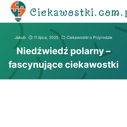
Przejdź
Ciekawostki.com.
do
treści
Jakub
11 lipca, 2025
Ciekawostki o Przyrodzie
Niedźwiedź polarny –
fascynujące ciekawostki