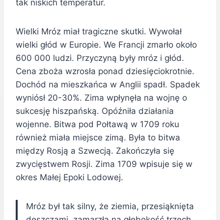
tak niskich temperatur.
Wielki Mróz miał tragiczne skutki. Wywołał
wielki głód w Europie. We Francji zmarło około
600 000 ludzi. Przyczyną były mróz i głód.
Cena zboża wzrosła ponad dziesięciokrotnie.
Dochód na mieszkańca w Anglii spadł. Spadek
wyniósł 20-30%. Zima wpłynęła na wojnę o
sukcesję hiszpańską. Opóźniła działania
wojenne. Bitwa pod Połtawą w 1709 roku
również miała miejsce zimą. Była to bitwa
między Rosją a Szwecją. Zakończyła się
zwycięstwem Rosji. Zima 1709 wpisuje się w
okres Małej Epoki Lodowej.
Mróz był tak silny, że ziemia, przesiąknięta
deszczami, zamarzła na głębokość trzech