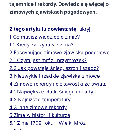
tajemnice i rekordy. Dowiedz się więcej o
zimowych zjawiskach pogodowych.
Z tego artykułu dowiesz się:
ukryj
1
Co musisz wiedzieć o zimie?
1.1
Kiedy zaczyna się zima?
2
Fascynujące zimowe zjawiska pogodowe
2.1
Czym jest mróz i przymrozek?
2.2
Jak powstaje śnieg, szron i szadź?
3
Niezwykłe i rzadkie zjawiska zimowe
4
Zimowe rekordy i ciekawostki ze świata
4.1
Największe płatki śniegu i opady
4.2
Najniższe temperatury
4.3
Inne zimowe rekordy
5
Zima w historii i kulturze
5.1
Zima 1709 roku – Wielki Mróz