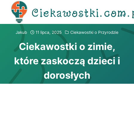
Przejdź
Ciekawostki.com.
do
treści
Jakub
11 lipca, 2025
Ciekawostki o Przyrodzie
Ciekawostki o zimie,
które zaskoczą dzieci i
dorosłych