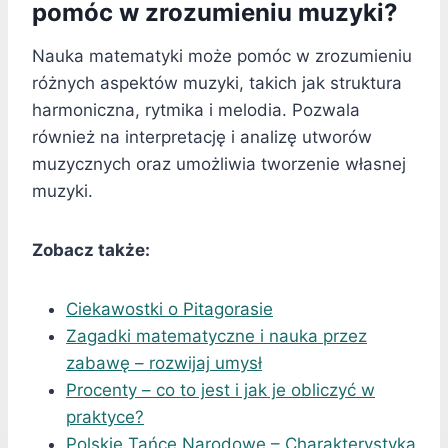
pomóc w zrozumieniu muzyki?
Nauka matematyki może pomóc w zrozumieniu
różnych aspektów muzyki, takich jak struktura
harmoniczna, rytmika i melodia. Pozwala
również na interpretację i analizę utworów
muzycznych oraz umożliwia tworzenie własnej
muzyki.
Zobacz także:
Ciekawostki o Pitagorasie
Zagadki matematyczne i nauka przez
zabawę – rozwijaj umysł
Procenty – co to jest i jak je obliczyć w
praktyce?
Polskie Tańce Narodowe – Charakterystyka