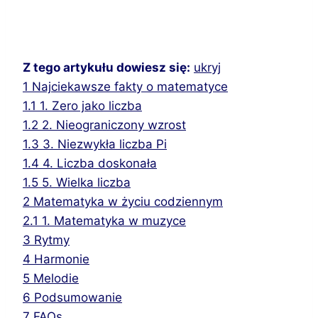
Z tego artykułu dowiesz się:
ukryj
1
Najciekawsze fakty o matematyce
1.1
1. Zero jako liczba
1.2
2. Nieograniczony wzrost
1.3
3. Niezwykła liczba Pi
1.4
4. Liczba doskonała
1.5
5. Wielka liczba
2
Matematyka w życiu codziennym
2.1
1. Matematyka w muzyce
3
Rytmy
4
Harmonie
5
Melodie
6
Podsumowanie
7
FAQs