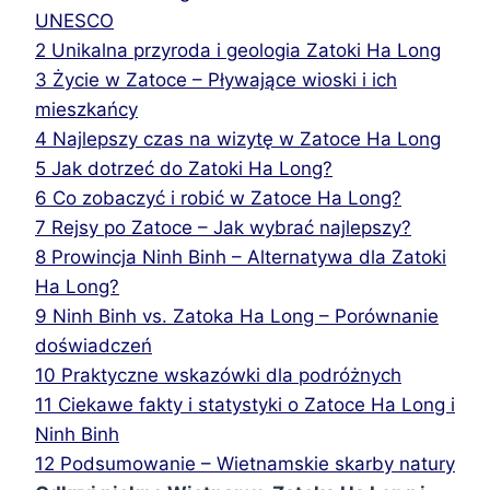
UNESCO
2
Unikalna przyroda i geologia Zatoki Ha Long
3
Życie w Zatoce – Pływające wioski i ich
mieszkańcy
4
Najlepszy czas na wizytę w Zatoce Ha Long
5
Jak dotrzeć do Zatoki Ha Long?
6
Co zobaczyć i robić w Zatoce Ha Long?
7
Rejsy po Zatoce – Jak wybrać najlepszy?
8
Prowincja Ninh Binh – Alternatywa dla Zatoki
Ha Long?
9
Ninh Binh vs. Zatoka Ha Long – Porównanie
doświadczeń
10
Praktyczne wskazówki dla podróżnych
11
Ciekawe fakty i statystyki o Zatoce Ha Long i
Ninh Binh
12
Podsumowanie – Wietnamskie skarby natury