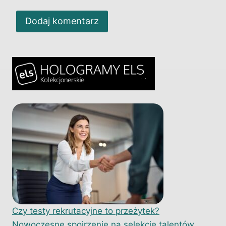
Czy testy rekrutacyjne to przeżytek?
Nowoczesne spojrzenie na selekcję talentów