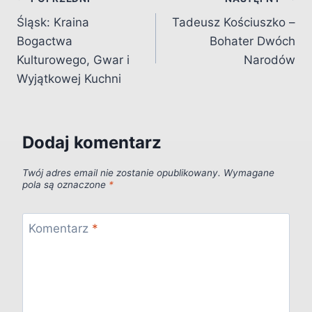
Nawigacja
Śląsk: Kraina
Tadeusz Kościuszko –
wpisu
Bogactwa
Bohater Dwóch
Kulturowego, Gwar i
Narodów
Wyjątkowej Kuchni
Dodaj komentarz
Twój adres email nie zostanie opublikowany.
Wymagane
pola są oznaczone
*
Komentarz
*