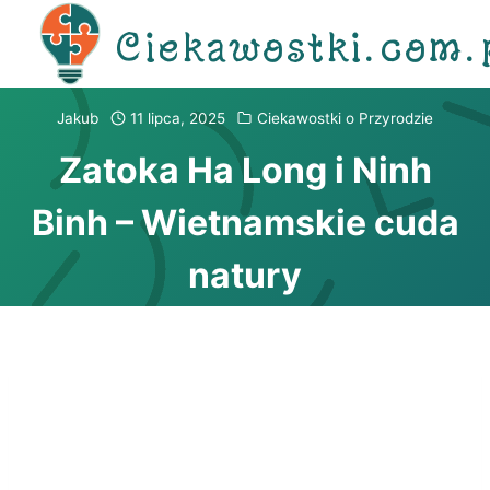
Przejdź
Ciekawostki.com.
do
treści
Jakub
11 lipca, 2025
Ciekawostki o Przyrodzie
Zatoka Ha Long i Ninh
Binh – Wietnamskie cuda
natury