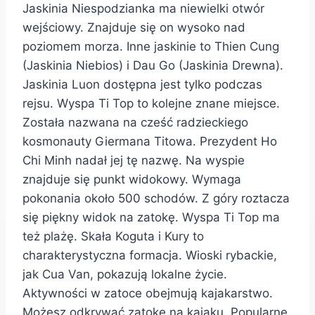
Jaskinia Niespodzianka ma niewielki otwór
wejściowy. Znajduje się on wysoko nad
poziomem morza. Inne jaskinie to Thien Cung
(Jaskinia Niebios) i Dau Go (Jaskinia Drewna).
Jaskinia Luon dostępna jest tylko podczas
rejsu. Wyspa Ti Top to kolejne znane miejsce.
Została nazwana na cześć radzieckiego
kosmonauty Giermana Titowa. Prezydent Ho
Chi Minh nadał jej tę nazwę. Na wyspie
znajduje się punkt widokowy. Wymaga
pokonania około 500 schodów. Z góry roztacza
się piękny widok na zatokę. Wyspa Ti Top ma
też plażę. Skała Koguta i Kury to
charakterystyczna formacja. Wioski rybackie,
jak Cua Van, pokazują lokalne życie.
Aktywności w zatoce obejmują kajakarstwo.
Możesz odkrywać zatokę na kajaku. Popularne