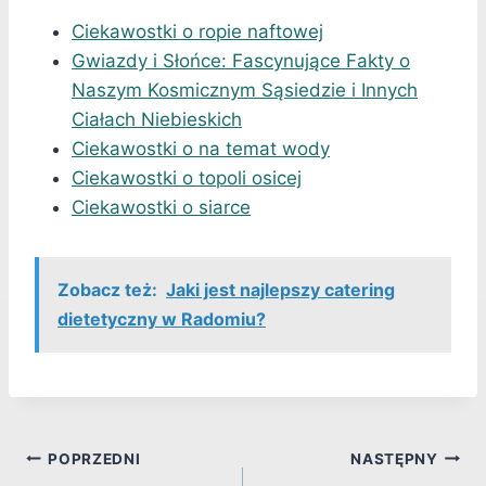
Ciekawostki o ropie naftowej
Gwiazdy i Słońce: Fascynujące Fakty o
Naszym Kosmicznym Sąsiedzie i Innych
Ciałach Niebieskich
Ciekawostki o na temat wody
Ciekawostki o topoli osicej
Ciekawostki o siarce
Zobacz też:
Jaki jest najlepszy catering
dietetyczny w Radomiu?
Nawigacja
POPRZEDNI
NASTĘPNY