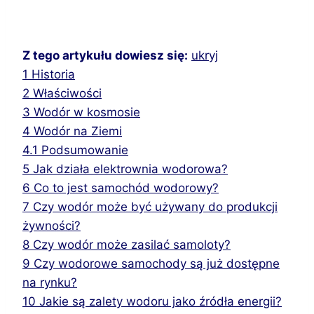
Z tego artykułu dowiesz się:
ukryj
1
Historia
2
Właściwości
3
Wodór w kosmosie
4
Wodór na Ziemi
4.1
Podsumowanie
5
Jak działa elektrownia wodorowa?
6
Co to jest samochód wodorowy?
7
Czy wodór może być używany do produkcji
żywności?
8
Czy wodór może zasilać samoloty?
9
Czy wodorowe samochody są już dostępne
na rynku?
10
Jakie są zalety wodoru jako źródła energii?