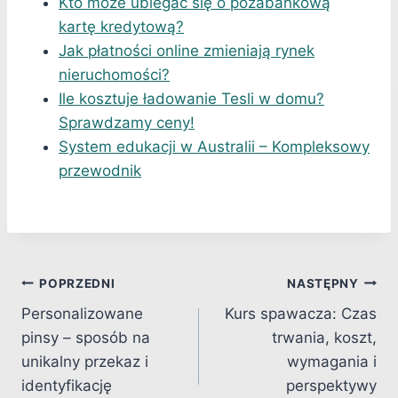
Kto może ubiegać się o pozabankową
kartę kredytową?
Jak płatności online zmieniają rynek
nieruchomości?
Ile kosztuje ładowanie Tesli w domu?
Sprawdzamy ceny!
System edukacji w Australii – Kompleksowy
przewodnik
Nawigacja
POPRZEDNI
NASTĘPNY
Personalizowane
Kurs spawacza: Czas
wpisu
pinsy – sposób na
trwania, koszt,
unikalny przekaz i
wymagania i
identyfikację
perspektywy