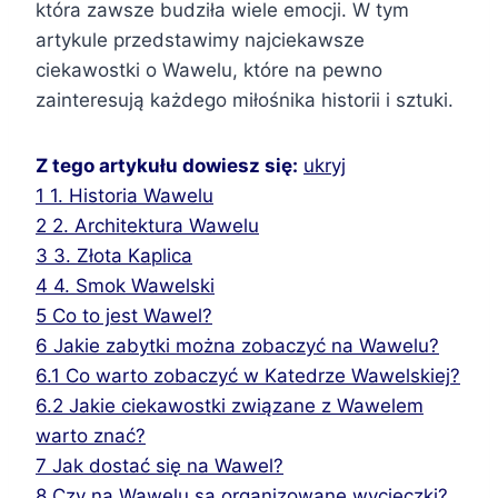
która zawsze budziła wiele emocji. W tym
artykule przedstawimy najciekawsze
ciekawostki o Wawelu, które na pewno
zainteresują każdego miłośnika historii i sztuki.
Z tego artykułu dowiesz się:
ukryj
1
1. Historia Wawelu
2
2. Architektura Wawelu
3
3. Złota Kaplica
4
4. Smok Wawelski
5
Co to jest Wawel?
6
Jakie zabytki można zobaczyć na Wawelu?
6.1
Co warto zobaczyć w Katedrze Wawelskiej?
6.2
Jakie ciekawostki związane z Wawelem
warto znać?
7
Jak dostać się na Wawel?
8
Czy na Wawelu są organizowane wycieczki?