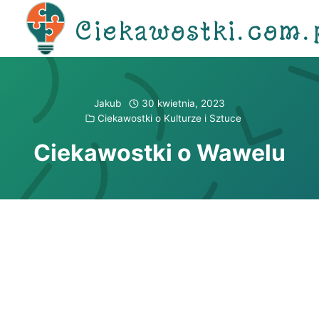
Przejdź
Ciekawostki.com.
do
treści
Jakub
30 kwietnia, 2023
Ciekawostki o Kulturze i Sztuce
Ciekawostki o Wawelu