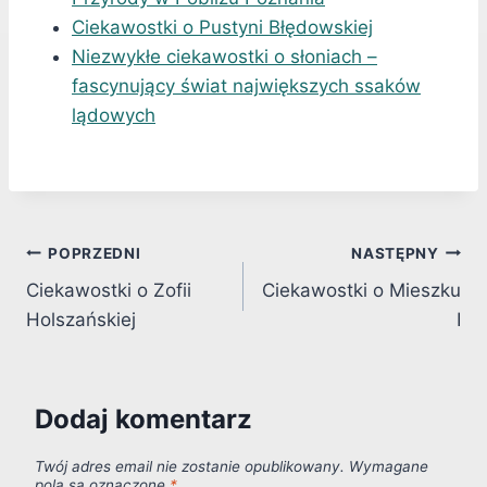
Ciekawostki o Pustyni Błędowskiej
Niezwykłe ciekawostki o słoniach –
fascynujący świat największych ssaków
lądowych
Nawigacja
POPRZEDNI
NASTĘPNY
Ciekawostki o Zofii
Ciekawostki o Mieszku
wpisu
Holszańskiej
I
Dodaj komentarz
Twój adres email nie zostanie opublikowany.
Wymagane
pola są oznaczone
*