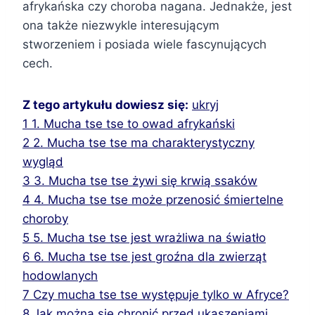
afrykańska czy choroba nagana. Jednakże, jest
ona także niezwykle interesującym
stworzeniem i posiada wiele fascynujących
cech.
Z tego artykułu dowiesz się:
ukryj
1
1. Mucha tse tse to owad afrykański
2
2. Mucha tse tse ma charakterystyczny
wygląd
3
3. Mucha tse tse żywi się krwią ssaków
4
4. Mucha tse tse może przenosić śmiertelne
choroby
5
5. Mucha tse tse jest wrażliwa na światło
6
6. Mucha tse tse jest groźna dla zwierząt
hodowlanych
7
Czy mucha tse tse występuje tylko w Afryce?
8
Jak można się chronić przed ukąszeniami