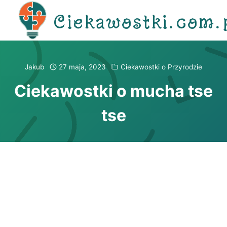
Przejdź
Ciekawostki.com.
do
treści
Jakub
27 maja, 2023
Ciekawostki o Przyrodzie
Ciekawostki o mucha tse
tse