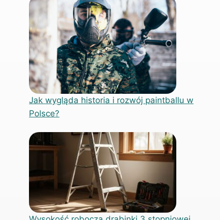
Jak wygląda historia i rozwój paintballu w
Polsce?
Wysokość robocza drabinki 3 stopniowej