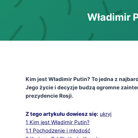
Władimir P
Kim jest Władimir Putin? To jedna z najba
Jego życie i decyzje budzą ogromne zainte
prezydencie Rosji.
Z tego artykułu dowiesz się:
ukryj
1
Kim jest Władimir Putin?
1.1
Pochodzenie i młodość