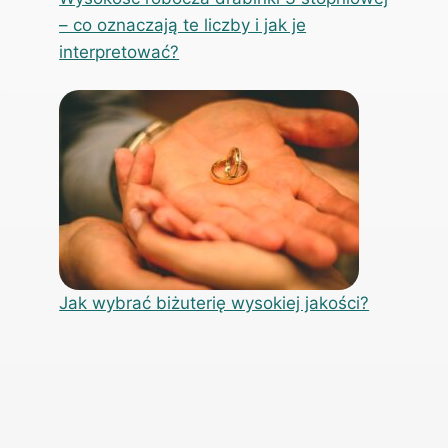
– co oznaczają te liczby i jak je
interpretować?
Jak wybrać biżuterię wysokiej jakości?