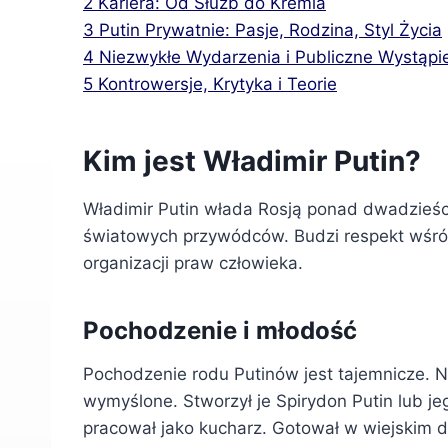
2
Kariera: Od Służb do Kremla
3
Putin Prywatnie: Pasje, Rodzina, Styl Życia
4
Niezwykłe Wydarzenia i Publiczne Wystąpi
5
Kontrowersje, Krytyka i Teorie
Kim jest Władimir Putin?
Władimir Putin włada Rosją ponad dwadzieści
światowych przywódców. Budzi respekt wśród 
organizacji praw człowieka.
Pochodzenie i młodość
Pochodzenie rodu Putinów jest tajemnicze. 
wymyślone. Stworzył je Spirydon Putin lub je
pracował jako kucharz. Gotował w wiejskim d