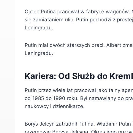
Ojciec Putina pracował w fabryce wagonów.
się zamiataniem ulic. Putin pochodzi z proste
Leningradu.
Putin miał dwóch starszych braci. Albert zma
Leningradu.
Kariera: Od Służb do Krem
Putin przez wiele lat pracował jako tajny age
od 1985 do 1990 roku. Był namawiany do pra
naukowcy i dziennikarze.
Borys Jelcyn zatrudnił Putina. Władimir Puti
przemowie Borysa Jelcyna. Okres jego prezyd