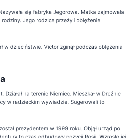
 Nazywała się fabryka Jegorowa. Matka zajmowała
j rodziny. Jego rodzice przeżyli oblężenie
rł w dzieciństwie. Victor zginął podczas oblężenia
la
nt. Działał na terenie Niemiec. Mieszkał w Dreźnie
cy w radzieckim wywiadzie. Sugerowali to
n został prezydentem w 1999 roku. Objął urząd po
entury to czas odbudowy pozycji Rosji. Wzrosło jej