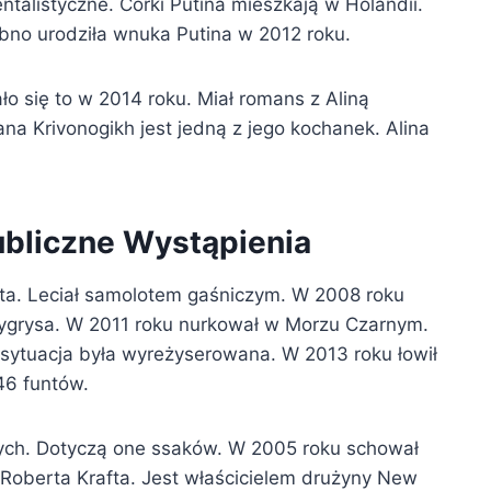
ntalistyczne. Córki Putina mieszkają w Holandii.
bno urodziła wnuka Putina w 2012 roku.
ło się to w 2014 roku. Miał romans z Aliną
na Krivonogikh jest jedną z jego kochanek. Alina
ubliczne Wystąpienia
lota. Leciał samolotem gaśniczym. W 2008 roku
k tygrysa. W 2011 roku nurkował w Morzu Czarnym.
a sytuacja była wyreżyserowana. W 2013 roku łowił
46 funtów.
ch. Dotyczą one ssaków. W 2005 roku schował
 Roberta Krafta. Jest właścicielem drużyny New