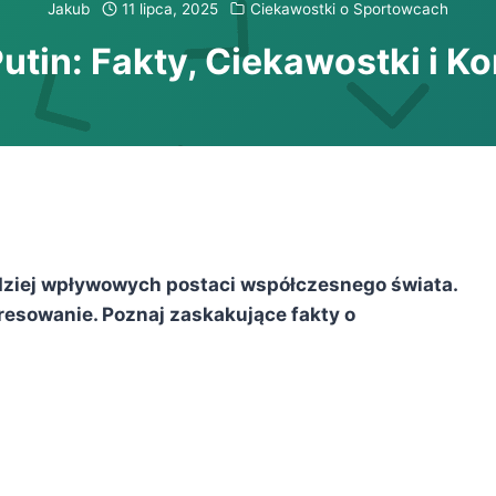
Jakub
11 lipca, 2025
Ciekawostki o Sportowcach
utin: Fakty, Ciekawostki i K
rdziej wpływowych postaci współczesnego świata.
resowanie. Poznaj zaskakujące fakty o