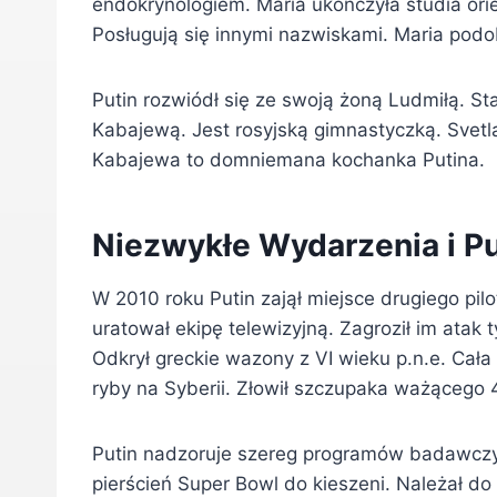
endokrynologiem. Maria ukończyła studia orie
Posługują się innymi nazwiskami. Maria podo
Putin rozwiódł się ze swoją żoną Ludmiłą. Sta
Kabajewą. Jest rosyjską gimnastyczką. Svetla
Kabajewa to domniemana kochanka Putina.
Niezwykłe Wydarzenia i P
W 2010 roku Putin zajął miejsce drugiego pi
uratował ekipę telewizyjną. Zagroził im ata
Odkrył greckie wazony z VI wieku p.n.e. Cał
ryby na Syberii. Złowił szczupaka ważącego 
Putin nadzoruje szereg programów badawczy
pierścień Super Bowl do kieszeni. Należał do