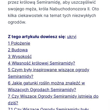
przez królową Semiramidę, aby uszczęśliwić
swojego męża, króla Nabuchodonozora II. Oto
kilka ciekawostek na temat tych niezwykłych
ogrodów.
Z tego artykułu dowiesz się:
ukryj
1
Położenie
2
Budowa
3
Wysokość
4
Własność królowej Semiramidy?
5
Czym były inspirowane wiszące ogrody
Semiramidy?
6
Jakie gatunki roślin można znaleźć w
Wiszących Ogrodach Semiramidy?
7
Czy Wiszące Ogrody Semiramidy istnieją do
dziś?
7.1
Czy Wiszące Ogrody Semiramidy były