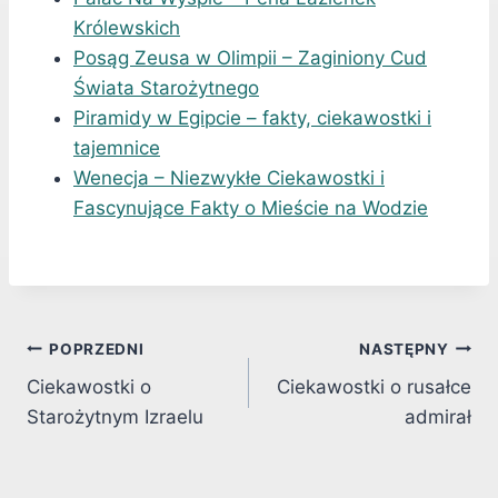
Królewskich
Posąg Zeusa w Olimpii – Zaginiony Cud
Świata Starożytnego
Piramidy w Egipcie – fakty, ciekawostki i
tajemnice
Wenecja – Niezwykłe Ciekawostki i
Fascynujące Fakty o Mieście na Wodzie
Nawigacja
POPRZEDNI
NASTĘPNY
Ciekawostki o
Ciekawostki o rusałce
wpisu
Starożytnym Izraelu
admirał