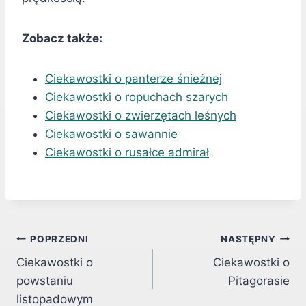
Zobacz także:
Ciekawostki o panterze śnieżnej
Ciekawostki o ropuchach szarych
Ciekawostki o zwierzętach leśnych
Ciekawostki o sawannie
Ciekawostki o rusałce admirał
Nawigacja
POPRZEDNI
NASTĘPNY
Ciekawostki o
Ciekawostki o
wpisu
powstaniu
Pitagorasie
listopadowym