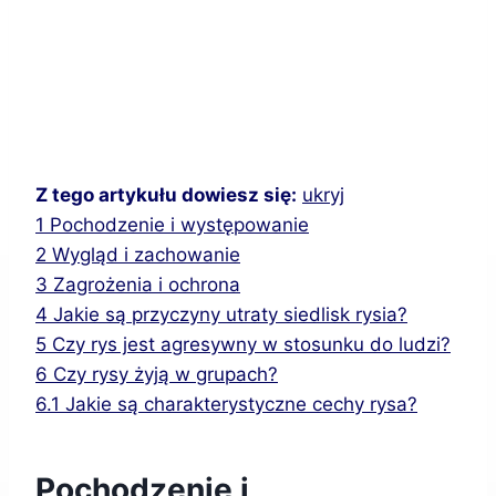
Z tego artykułu dowiesz się:
ukryj
1
Pochodzenie i występowanie
2
Wygląd i zachowanie
3
Zagrożenia i ochrona
4
Jakie są przyczyny utraty siedlisk rysia?
5
Czy rys jest agresywny w stosunku do ludzi?
6
Czy rysy żyją w grupach?
6.1
Jakie są charakterystyczne cechy rysa?
Pochodzenie i