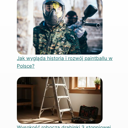
Jak wygląda historia i rozwój paintballu w
Polsce?
Wysokość robocza drabinki 3 stopniowej