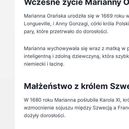
Wczesne życie Marianny O
Marianna Orańska urodziła się w 1669 roku w 
Longueville, i Anny Gonzagi, córki króla Pol
pary, które przetrwało do dorosłości.
Marianna wychowywała się wraz z matką w p
inteligentną i zdolną dziewczyną, która szyb
niemiecki i łacinę.
Małżeństwo z królem Szwe
W 1680 roku Marianna poślubiła Karola XI, kr
wzmocnienie sojuszu między Szwecją a Francją
dożyły dorosłości.