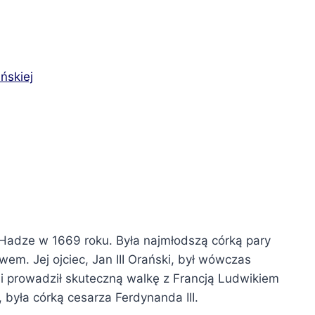
ńskiej
 Hadze w 1669 roku. Była najmłodszą córką pary
em. Jej ojciec, Jan III Orański, był wówczas
 i prowadził skuteczną walkę z Francją Ludwikiem
była córką cesarza Ferdynanda III.