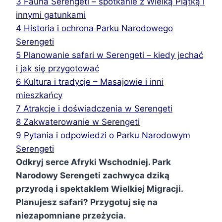
3
Fauna Serengeti – spotkanie z Wielką Piątką i
innymi gatunkami
4
Historia i ochrona Parku Narodowego
Serengeti
5
Planowanie safari w Serengeti – kiedy jechać
i jak się przygotować
6
Kultura i tradycje – Masajowie i inni
mieszkańcy
7
Atrakcje i doświadczenia w Serengeti
8
Zakwaterowanie w Serengeti
9
Pytania i odpowiedzi o Parku Narodowym
Serengeti
Odkryj serce Afryki Wschodniej. Park
Narodowy Serengeti zachwyca dziką
przyrodą i spektaklem Wielkiej Migracji.
Planujesz safari? Przygotuj się na
niezapomniane przeżycia.