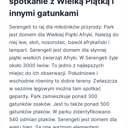
spotkanie z Wielką Piątką i
innymi gatunkami
Serengeti to raj dla miłośników przyrody. Park
jest domem dla Wielkiej Piątki Afryki. Należą do
niej lew, słoń, nosorożec, bawół afrykański i
lampart. Serengeti jest domem dla słynnej
piątki wielkich zwierząt Afryki. W Serengeti żyje
około 3000 lwów. To jedno z najlepszych
miejsc do ich obserwacji. Południowe i
wschodnie równiny to dobre tereny. Zwłaszcza
w sezonie lęgowym można tam spotkać
gepardy. Park zamieszkuje ponad 300
gatunków ssaków. Jest tu także ponad 500
gatunków ptaków. W parku zidentyfikowano
540 odmian ptaków. Serengeti jest domem dla
wielu hien. Są one ważnym elementem