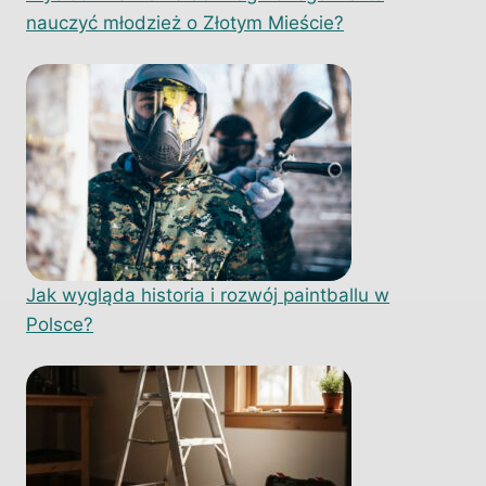
nauczyć młodzież o Złotym Mieście?
Jak wygląda historia i rozwój paintballu w
Polsce?