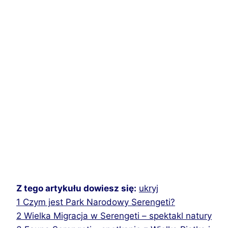
Z tego artykułu dowiesz się:
ukryj
1
Czym jest Park Narodowy Serengeti?
2
Wielka Migracja w Serengeti – spektakl natury