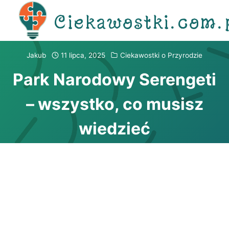
Przejdź
Ciekawostki.com.
do
treści
Jakub
11 lipca, 2025
Ciekawostki o Przyrodzie
Park Narodowy Serengeti
– wszystko, co musisz
wiedzieć