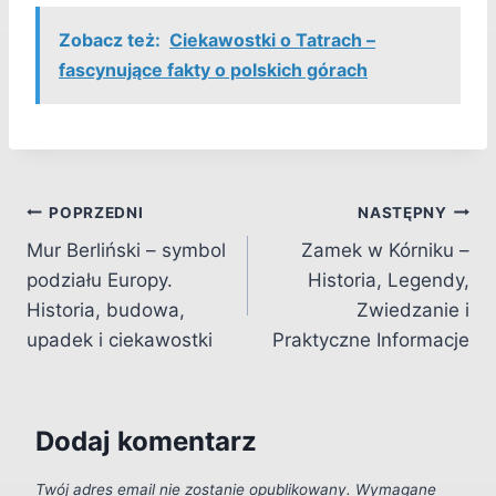
Zobacz też:
Ciekawostki o Tatrach –
fascynujące fakty o polskich górach
Nawigacja
POPRZEDNI
NASTĘPNY
Mur Berliński – symbol
Zamek w Kórniku –
wpisu
podziału Europy.
Historia, Legendy,
Historia, budowa,
Zwiedzanie i
upadek i ciekawostki
Praktyczne Informacje
Dodaj komentarz
Twój adres email nie zostanie opublikowany.
Wymagane