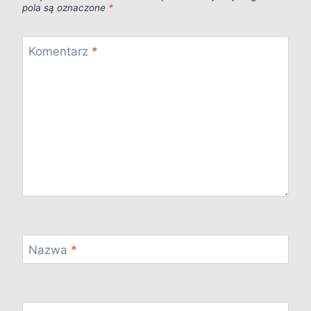
pola są oznaczone
*
Komentarz
*
Nazwa
*