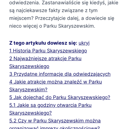
odwiedzenia. Zastanawialiście się kiedyś, jakie
są najciekawsze fakty związane z tym
miejscem? Przeczytajcie dalej, a dowiecie się
nieco więcej o Parku Skaryszewskim.
Z tego artykułu dowiesz się:
ukryj
1
Historia Parku Skaryszewskiego
2
Najważniejsze atrakcje Parku
Skaryszewskiego
3
Przydatne informacje dla odwiedzających
4
Jakie atrakcje można znaleźć w Parku
Skaryszewskim?
5
Jak dojechać do Parku Skaryszewskiego?
5.1
Jakie są godziny otwarcia Parku
Skaryszewskiego?
5.2
Czy w Parku Skaryszewskim można
organizować imprezy okolicznościowe?