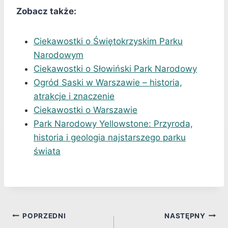
Zobacz także:
Ciekawostki o Świętokrzyskim Parku
Narodowym
Ciekawostki o Słowiński Park Narodowy
Ogród Saski w Warszawie – historia,
atrakcje i znaczenie
Ciekawostki o Warszawie
Park Narodowy Yellowstone: Przyroda,
historia i geologia najstarszego parku
świata
Nawigacja
POPRZEDNI
NASTĘPNY