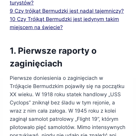
turystów?
9
Czy trójkąt Bermudzki jest nadal tajemniczy?
10
Czy Trójkąt Bermudzki jest jedynym takim
miejscem na świecie?
1. Pierwsze raporty o
zaginięciach
Pierwsze doniesienia o zaginięciach w
Trójkącie Bermudzkim pojawiły się na początku
XX wieku. W 1918 roku statek handlowy „USS
Cyclops” zniknął bez śladu w tym rejonie, a
wraz z nim cała załoga. W 1945 roku z kolei
zaginął samolot patrolowy „Flight 19”, którym
pilotowało pięć samolotów. Mimo intensywnych
poszukiwań, nigdy nie udało się znaleźć ani