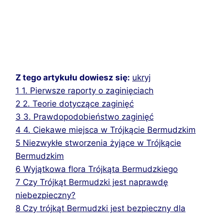
Z tego artykułu dowiesz się:
ukryj
1
1. Pierwsze raporty o zaginięciach
2
2. Teorie dotyczące zaginięć
3
3. Prawdopodobieństwo zaginięć
4
4. Ciekawe miejsca w Trójkącie Bermudzkim
5
Niezwykłe stworzenia żyjące w Trójkącie
Bermudzkim
6
Wyjątkowa flora Trójkąta Bermudzkiego
7
Czy Trójkąt Bermudzki jest naprawdę
niebezpieczny?
8
Czy trójkąt Bermudzki jest bezpieczny dla