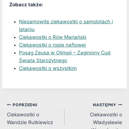
Zobacz także:
Niesamowite ciekawostki o samolotach i
lataniu
Ciekawostki o Rów Mariański
Ciekawostki o ropie naftowej
Posąg Zeusa w Olimpii – Zaginiony Cud
Świata Starożytnego
Ciekawostki o wszystkim
Nawigacja
POPRZEDNI
NASTĘPNY
Ciekawostki o
Ciekawostki o
wpisu
Wandzie Rutkiewicz
Władysławie